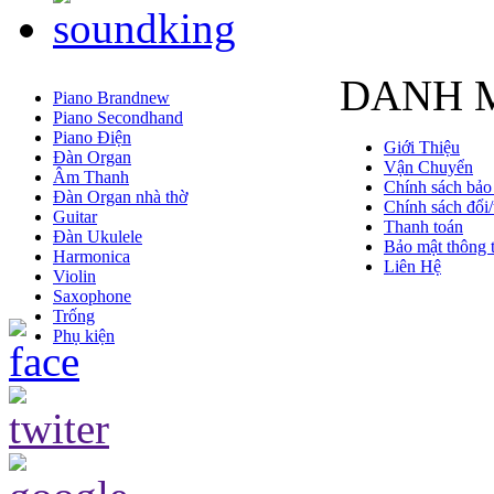
DANH 
Piano Brandnew
Piano Secondhand
Piano Điện
Giới Thiệu
Đàn Organ
Vận Chuyển
Âm Thanh
Chính sách bảo
Đàn Organ nhà thờ
Chính sách đổi/
Guitar
Thanh toán
Đàn Ukulele
Bảo mật thông t
Harmonica
Liên Hệ
Violin
Saxophone
Trống
Phụ kiện