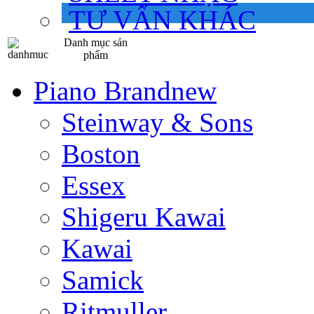
TƯ VẤN KHÁC
Danh mục sản
phẩm
Piano Brandnew
Steinway & Sons
Boston
Essex
Shigeru Kawai
Kawai
Samick
Ritmuller