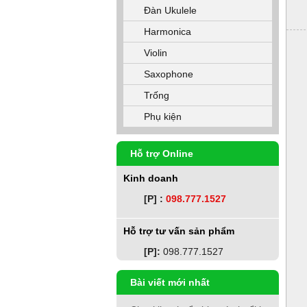
Đàn Ukulele
Harmonica
Violin
Saxophone
Trống
Phụ kiện
Hỗ trợ Online
Kinh doanh
[P] :
098.777.1527
Hỗ trợ tư vấn sản phẩm
[P]:
098.777.1527
Bài viết mới nhất