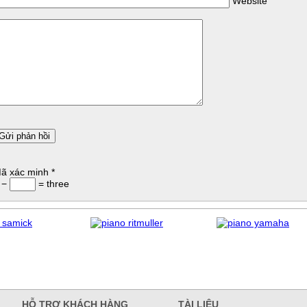
Website
ã xác minh
*
 −
= three
HỖ TRỢ KHÁCH HÀNG
TÀI LIỆU