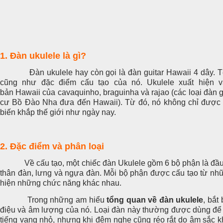
1. Đàn ukulele là gì?
Đàn ukulele hay còn gọi là đàn guitar Hawaii 4 dây. Tên
cũng như đặc điểm cấu tạo của nó. Ukulele xuất hiện 
bản Hawaii của cavaquinho, braguinha và rajao (các loại đàn
cư Bồ Đào Nha đưa đến Hawaii). Từ đó, nó không chỉ được
biến khắp thế giới như ngày nay.
2. Đặc điểm và phân loại
Về cấu tạo, một chiếc đàn Ukulele gồm 6 bộ phận là đầu đ
thân đàn, lưng và ngựa đàn. Mỗi bộ phận được cấu tạo từ nh
hiện những chức năng khác nhau.
Trong những am hiểu
tổng quan về đàn ukulele
, bắt
điệu và âm lượng của nó. Loại đàn này thường được dùng để đ
tiếng vang nhỏ, nhưng khi đệm nghe cũng réo rắt do âm sắc kh