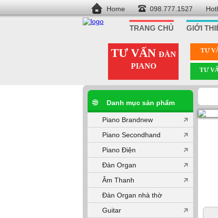
Home
098.777.1527
Hot
TRANG CHỦ
GIỚI TH
TƯ VẤN
TƯ V
ĐÀN
PIANO
TƯ V
Danh mục sản phẩm
Piano Brandnew
Piano Secondhand
Piano Điện
Đàn Organ
Âm Thanh
Đàn Organ nhà thờ
Guitar