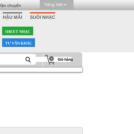
Vận chuyển
HẬU MÃI
SUỐI NHẠC
SHEET NHẠC
TƯ VẤN KHÁC
0
Giỏ hàng