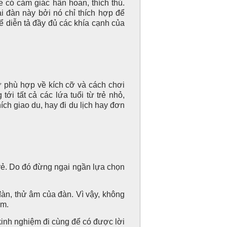
e có cảm giác hân hoan, thích thú.
 đàn này bởi nó chỉ thích hợp để
 diễn tả đầy đủ các khía cạnh của
hù hợp về kích cỡ và cách chơi
ới tất cả các lứa tuổi từ trẻ nhỏ,
ích giao du, hay đi du lịch hay đơn
ẻ. Do đó đừng ngại ngần lựa chọn
, thử âm của đàn. Vì vậy, không
ệm.
nh nghiệm đi cùng để có được lời