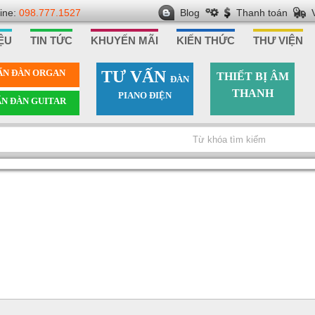
line:
098.777.1527
Blog
Thanh toán
IỆU
TIN TỨC
KHUYẾN MÃI
KIẾN THỨC
THƯ VIỆN
ẤN ÐÀN ORGAN
TƯ VẤN
THIẾT BỊ ÂM
ÐÀN
THANH
PIANO ÐIỆN
ẤN ÐÀN GUITAR