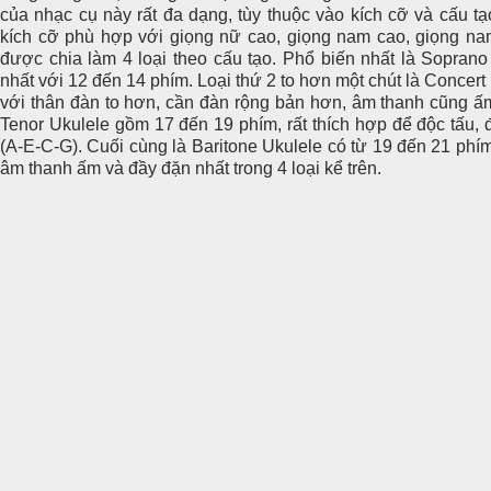
của nhạc cụ này rất đa dạng, tùy thuộc vào kích cỡ và cấu tạ
kích cỡ phù hợp với giọng nữ cao, giọng nam cao, giọng na
được chia làm 4 loại theo cấu tạo. Phổ biến nhất là Sopran
nhất với 12 đến 14 phím. Loại thứ 2 to hơn một chút là Concer
với thân đàn to hơn, cần đàn rộng bản hơn, âm thanh cũng ấ
Tenor Ukulele gồm 17 đến 19 phím, rất thích hợp để độc tấu, 
(A-E-C-G). Cuối cùng là Baritone Ukulele có từ 19 đến 21 phím
âm thanh ấm và đầy đặn nhất trong 4 loại kể trên.