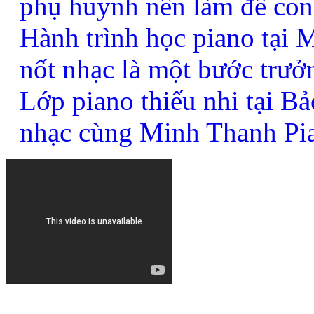
phụ huynh nên làm để con
Hành trình học piano tại
nốt nhạc là một bước trưở
Lớp piano thiếu nhi tại B
nhạc cùng Minh Thanh Pi