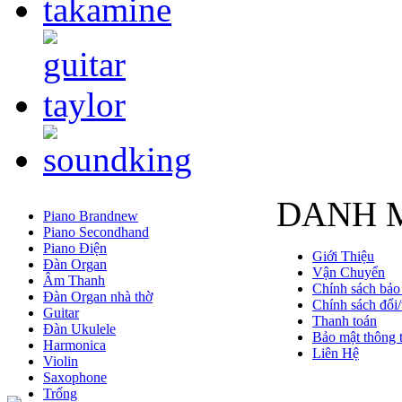
DANH 
Piano Brandnew
Piano Secondhand
Piano Điện
Giới Thiệu
Đàn Organ
Vận Chuyển
Âm Thanh
Chính sách bảo
Đàn Organ nhà thờ
Chính sách đổi/
Guitar
Thanh toán
Đàn Ukulele
Bảo mật thông t
Harmonica
Liên Hệ
Violin
Saxophone
Trống