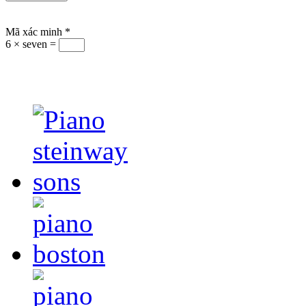
Mã xác minh
*
6 × seven =