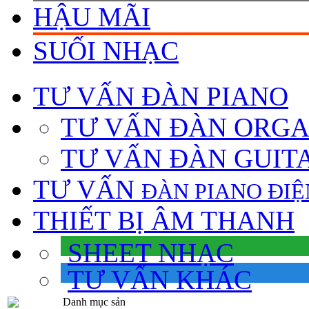
HẬU MÃI
SUỐI NHẠC
TƯ VẤN
ĐÀN PIANO
TƯ VẤN ÐÀN ORG
TƯ VẤN ÐÀN GUIT
TƯ VẤN
ÐÀN PIANO ÐIỆ
THIẾT BỊ ÂM THANH
SHEET NHẠC
TƯ VẤN KHÁC
Danh mục sản