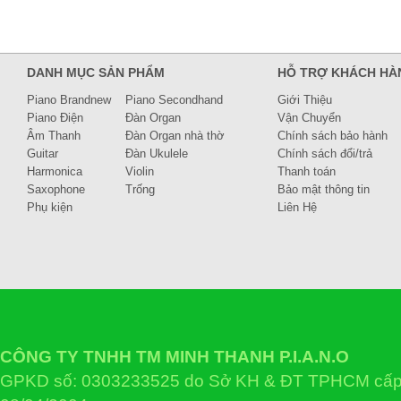
DANH MỤC SẢN PHẨM
HỖ TRỢ KHÁCH HÀ
Piano Brandnew
Piano Secondhand
Giới Thiệu
Piano Điện
Đàn Organ
Vận Chuyển
Âm Thanh
Đàn Organ nhà thờ
Chính sách bảo hành
Guitar
Đàn Ukulele
Chính sách đổi/trả
Harmonica
Violin
Thanh toán
Saxophone
Trống
Bảo mật thông tin
Phụ kiện
Liên Hệ
CÔNG TY TNHH TM MINH THANH P.I.A.N.O
GPKD số: 0303233525 do Sở KH & ĐT TPHCM cấp 