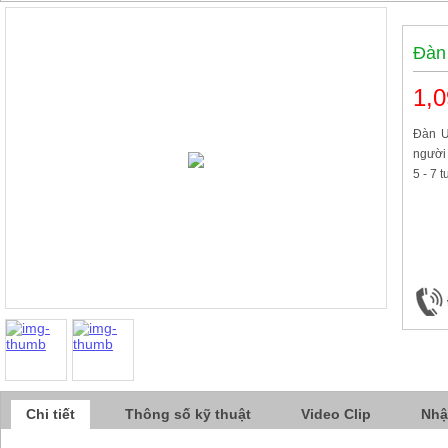
Đàn
1,0
Đàn U
người 
5 - 7 t
Chi tiết
Thông số kỹ thuật
Video Clip
Nhậ