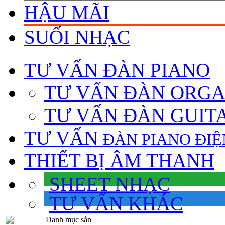
HẬU MÃI
SUỐI NHẠC
TƯ VẤN
ĐÀN PIANO
TƯ VẤN ÐÀN ORG
TƯ VẤN ÐÀN GUIT
TƯ VẤN
ÐÀN PIANO ÐIỆ
THIẾT BỊ ÂM THANH
SHEET NHẠC
TƯ VẤN KHÁC
Danh mục sản