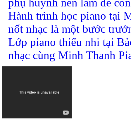
phụ huynh nên làm để con
Hành trình học piano tại
nốt nhạc là một bước trưở
Lớp piano thiếu nhi tại B
nhạc cùng Minh Thanh Pi