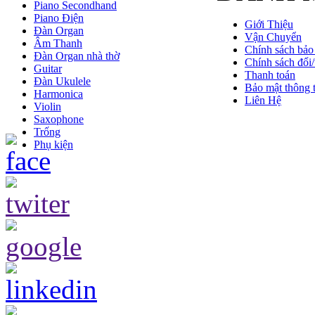
Piano Secondhand
Piano Điện
Giới Thiệu
Đàn Organ
Vận Chuyển
Âm Thanh
Chính sách bảo
Đàn Organ nhà thờ
Chính sách đổi/
Guitar
Thanh toán
Đàn Ukulele
Bảo mật thông t
Harmonica
Liên Hệ
Violin
Saxophone
Trống
Phụ kiện