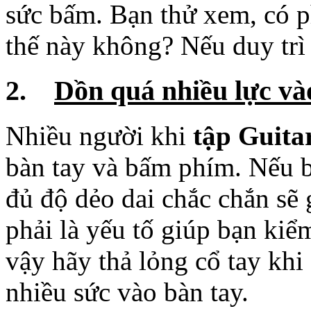
Nhiều người khi
tập Guita
bàn tay và bấm phím. Nếu 
đủ độ dẻo dai chắc chắn sẽ
phải là yếu tố giúp bạn ki
vậy hãy thả lỏng cổ tay kh
nhiều sức vào bàn tay.
=>Phòng tránh:
- Thả lỏng tay khi chơi g
- Không bấm phím quá m