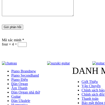
Mã xác minh
*
four × 4 =
DANH 
Piano Brandnew
Piano Secondhand
Piano Điện
Giới Thiệu
Đàn Organ
Vận Chuyển
Âm Thanh
Chính sách bảo
Đàn Organ nhà thờ
Chính sách đổi/
Guitar
Thanh toán
Đàn Ukulele
Bảo mật thông t
Harmonica
Liên Hệ
Violin
Saxophone
Trống
Phụ kiện