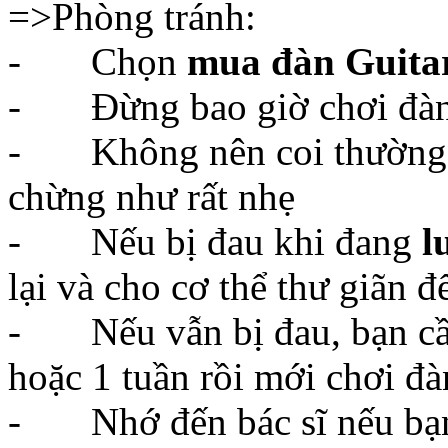
- Không nên coi thường 
chừng như rất nhẹ
- Nếu bị đau khi đang
l
lại và cho cơ thể thư giãn 
- Nếu vẫn bị đau, bạn cần
hoặc 1 tuần rồi mới chơi đà
- Nhớ đến bác sĩ nếu bạn
6.
Không được ngủ đủ g
Nghe có vẻ không liên quan