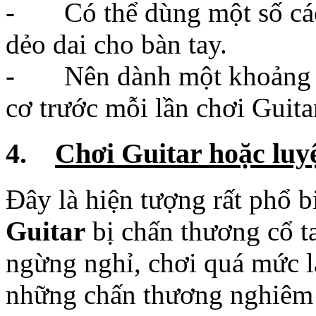
cơ trước mỗi lần chơi Guita
4.
Chơi Guitar hoặc luy
Đây là hiện tượng rất phổ 
Guitar
bị chấn thương cổ t
ngừng nghỉ, chơi quá mức 
những chấn thương nghiêm
cháy giai đoạn nên tăng cư
cơ thể và bàn tay, cánh tay 
=>Phòng tránh: