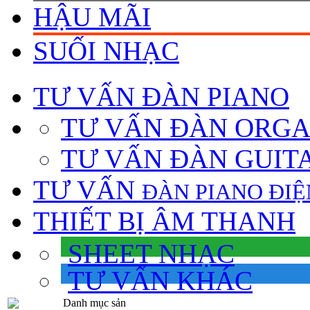
HẬU MÃI
SUỐI NHẠC
TƯ VẤN
ĐÀN PIANO
TƯ VẤN ÐÀN ORG
TƯ VẤN ÐÀN GUIT
TƯ VẤN
ÐÀN PIANO ÐIỆ
THIẾT BỊ ÂM THANH
SHEET NHẠC
TƯ VẤN KHÁC
Danh mục sản