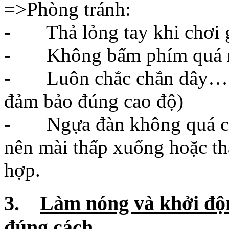
- Luôn chắc chắn dây… k
đảm bảo đúng cao độ)
- Ngựa đàn không quá cao,
nên mài thấp xuống hoặc t
hợp.
3.
Làm nóng và khởi độn
đúng cách
Người chơi
đàn Guitar
cũn
động viên tập thể dục thể h