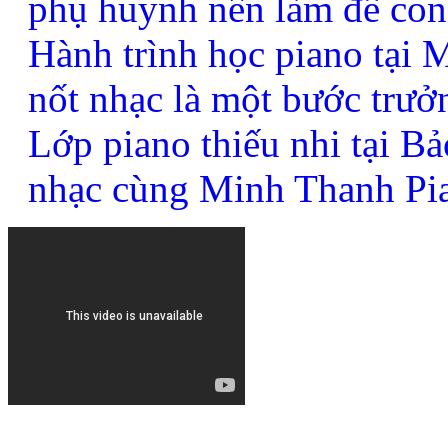
phụ huynh nên làm để con
Hành trình học piano tại
nốt nhạc là một bước trưở
Lớp piano thiếu nhi tại B
nhạc cùng Minh Thanh Pi