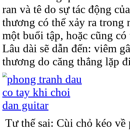
Lâu dài sẽ dẫn đến: viêm gâ
thương do căng thẳng lặp đi 
Tư thế sai: Cùi chỏ kéo về 
sức bấm. Bạn thử xem, có p
thế này không? Nếu duy trì l
2.
Dồn quá nhiều lực vào