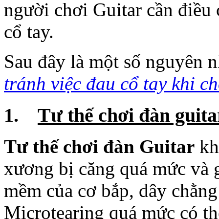
tránh việc đau cổ tay khi c
1.
Tư thế chơi đàn guit
Tư thế chơi đàn Guitar
kh
xương bị căng quá mức và 
mềm của cơ bắp, dây chằng 
Microtearing quá mức có th
ran và tê do sự tác động củ
thương có thể xảy ra trong
một buổi tập, hoặc cũng có t