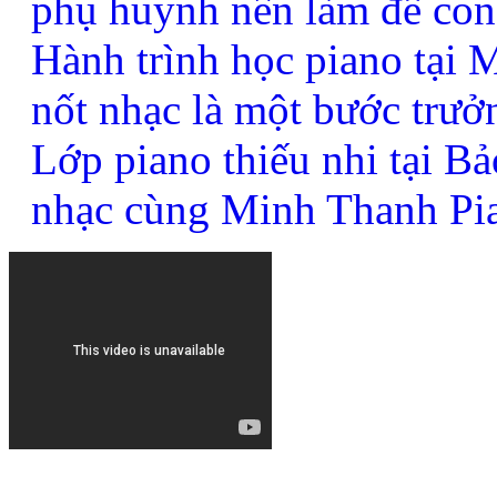
phụ huynh nên làm để con
Hành trình học piano tại
nốt nhạc là một bước trưở
Lớp piano thiếu nhi tại B
nhạc cùng Minh Thanh Pi