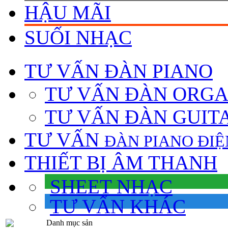
HẬU MÃI
SUỐI NHẠC
TƯ VẤN
ĐÀN PIANO
TƯ VẤN ÐÀN ORG
TƯ VẤN ÐÀN GUIT
TƯ VẤN
ÐÀN PIANO ÐIỆ
THIẾT BỊ ÂM THANH
SHEET NHẠC
TƯ VẤN KHÁC
Danh mục sản