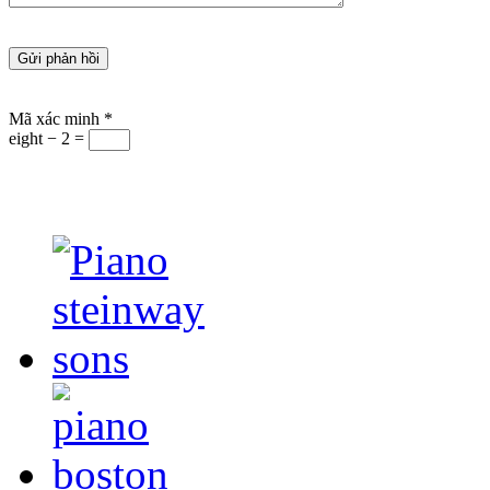
Mã xác minh
*
eight − 2 =