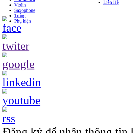
Liên Hệ
Violin
Saxophone
Trống
Phụ kiện
Đăng ký để nhận thông tin