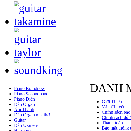
DANH 
Piano Brandnew
Piano Secondhand
Piano Điện
Giới Thiệu
Đàn Organ
Vận Chuyển
Âm Thanh
Chính sách bảo
Đàn Organ nhà thờ
Chính sách đổi/
Guitar
Thanh toán
Đàn Ukulele
Bảo mật thông t
Harmonica