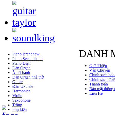
DANH 
Piano Brandnew
Piano Secondhand
Piano Điện
Giới Thiệu
Đàn Organ
Vận Chuyển
Âm Thanh
Chính sách bảo
Đàn Organ nhà thờ
Chính sách đổi/
Guitar
Thanh toán
Đàn Ukulele
Bảo mật thông t
Harmonica
Liên Hệ
Violin
Saxophone
Trống
Phụ kiện