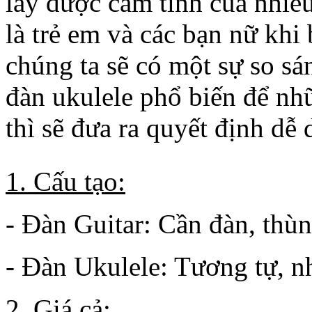
lấy được cảm tình của nhiều
là trẻ em và các bạn nữ khi 
chúng ta sẽ có một sự so sá
đàn ukulele phổ biến để nh
thì sẽ đưa ra quyết định dễ
1. Cấu tạo:
- Đàn Guitar: Cần đàn, thù
- Đàn Ukulele: Tương tự, 
2. Giá cả: