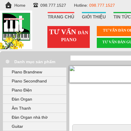
Home
098.777.1527
Hotline:
098.777.1527
TRANG CHỦ
GIỚI THIỆU
TIN TỨC
TƯ VẤN
TƯ VẤN ÐÀN 
ĐÀN
PIANO
TƯ VẤN ÐÀN G
Danh mục sản phẩm
Piano Brandnew
Piano Secondhand
Piano Điện
Đàn Organ
Âm Thanh
Đàn Organ nhà thờ
Guitar