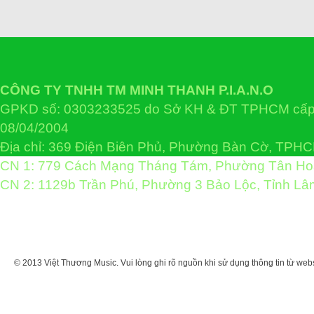
CÔNG TY TNHH TM MINH THANH P.I.A.N.O
GPKD số: 0303233525 do Sở KH & ĐT TPHCM cấp 
08/04/2004
Địa chỉ: 369 Điện Biên Phủ, Phường Bàn Cờ, TPH
CN 1: 779 Cách Mạng Tháng Tám, Phường Tân H
CN 2: 1129b Trần Phú, Phường 3 Bảo Lộc, Tỉnh L
© 2013 Việt Thương Music. Vui lòng ghi rõ nguồn khi sử dụng thông tin từ web