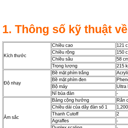
1. Thông số kỹ thuật v
Chiều cao
121 
Chiều rộng
150 
Kích thước
Chiều sâu
58 c
Trọng lượng
215 k
Bề mặt phím trắng
Acryl
Bề mặt phím đen
Phen
Độ nhạy
Bộ máy
Ultra
Nỉ búa đàn
-
Bảng cộng hưởng
Rắn c
Chiều dài của dây đàn số 1
1,20
Thanh Cutoff
2
Âm sắc
Agraffes
-
Duplex scaling
-