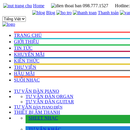
Home
098.777.1527
Hotline
Blog
Thanh toán
TRANG CHỦ
GIỚI THIỆU
TIN TỨC
KHUYẾN MÃI
KIẾN THỨC
THƯ VIỆN
HẬU MÃI
SUỐI NHẠC
TƯ VẤN
ĐÀN PIANO
TƯ VẤN ÐÀN ORGAN
TƯ VẤN ÐÀN GUITAR
TƯ VẤN
ÐÀN PIANO ÐIỆN
THIẾT BỊ ÂM THANH
SHEET NHẠC
TƯ VẤN KHÁC