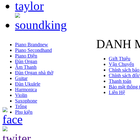
DANH 
Piano Brandnew
Piano Secondhand
Piano Điện
Giới Thiệu
Đàn Organ
Vận Chuyển
Âm Thanh
Chính sách bảo
Đàn Organ nhà thờ
Chính sách đổi/
Guitar
Thanh toán
Đàn Ukulele
Bảo mật thông t
Harmonica
Liên Hệ
Violin
Saxophone
Trống
Phụ kiện