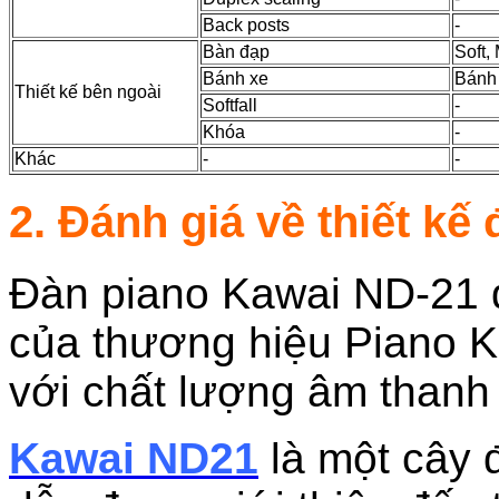
Back posts
-
Bàn đạp
Soft,
Bánh xe
Bánh 
Thiết kế bên ngoài
Softfall
-
Khóa
-
Khác
-
-
2. Đánh giá về thiết k
Đàn piano Kawai ND-21 
của thương hiệu Piano K
với chất lượng âm thanh
Kawai ND21
là một cây 