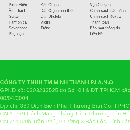
Piano Điện
Đàn Organ
Vận Chuyển
Âm Thanh
Đàn Organ nhà thờ
Chính sách bảo hành
Guitar
Đàn Ukulele
Chính sách đổi/trả
Harmonica
Violin
Thanh toán
Saxophone
Trống
Bảo mật thông tin
Phụ kiện
Liên Hệ
CÔNG TY TNHH TM MINH THANH P.I.A.N.O
GPKD số: 0303233525 do Sở KH & ĐT TPHCM cấp 
08/04/2004
Địa chỉ: 369 Điện Biên Phủ, Phường Bàn Cờ, TPH
CN 1: 779 Cách Mạng Tháng Tám, Phường Tân H
CN 2: 1129b Trần Phú, Phường 3 Bảo Lộc, Tỉnh L