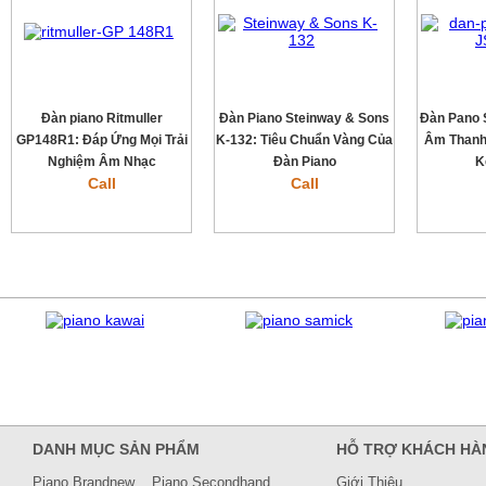
Đàn piano Ritmuller
Đàn Piano Steinway & Sons
Đàn Pano 
GP148R1: Đáp Ứng Mọi Trải
K-132: Tiêu Chuẩn Vàng Của
Âm Thanh
Nghiệm Âm Nhạc
Đàn Piano
K
Call
Call
DANH MỤC SẢN PHẨM
HỖ TRỢ KHÁCH HÀ
Piano Brandnew
Piano Secondhand
Giới Thiệu