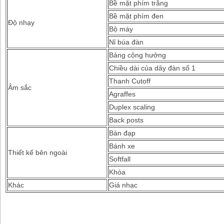
Bề mặt phím trắng
Bề mặt phím đen
Độ nhạy
Bộ máy
Nỉ búa đàn
Bảng cộng hưởng
Chiều dài của dây đàn số 1
Thanh Cutoff
Âm sắc
Agraffes
Duplex scaling
Back posts
Bàn đạp
Bánh xe
Thiết kế bên ngoài
Softfall
Khóa
Khác
Giá nhạc