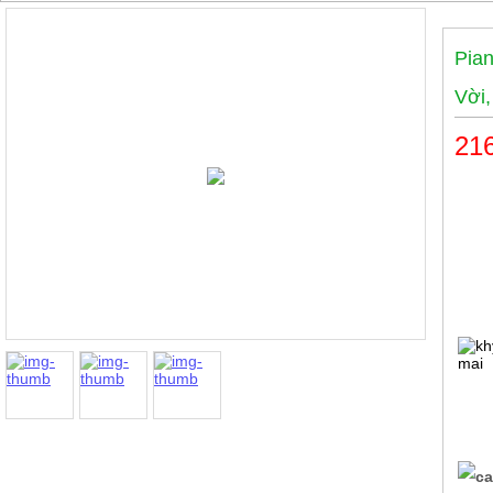
Pia
Vời,
216