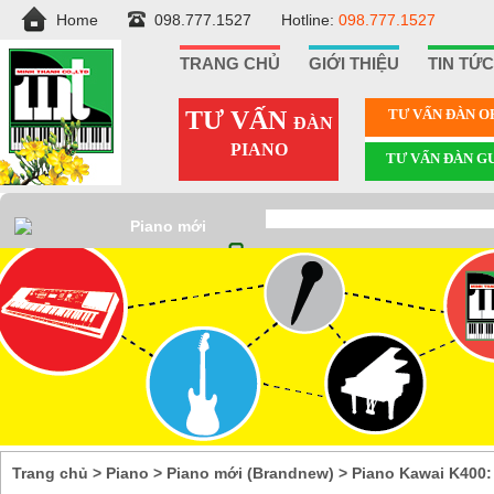
Home
098.777.1527
Hotline:
098.777.1527
TRANG CHỦ
GIỚI THIỆU
TIN TỨC
TƯ VẤN
TƯ VẤN ÐÀN 
ĐÀN
PIANO
TƯ VẤN ÐÀN G
Piano mới
(Brandnew)
Trang chủ
>
Piano
>
Piano mới (Brandnew)
>
Piano Kawai K400: