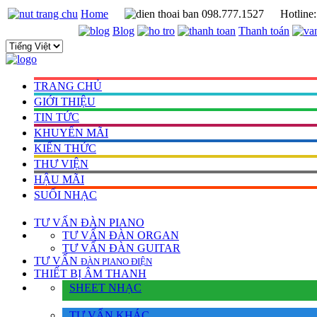
Home
098.777.1527
Hotline
Blog
Thanh toán
TRANG CHỦ
GIỚI THIỆU
TIN TỨC
KHUYẾN MÃI
KIẾN THỨC
THƯ VIỆN
HẬU MÃI
SUỐI NHẠC
TƯ VẤN
ĐÀN PIANO
TƯ VẤN ÐÀN ORGAN
TƯ VẤN ÐÀN GUITAR
TƯ VẤN
ÐÀN PIANO ÐIỆN
THIẾT BỊ ÂM THANH
SHEET NHẠC
TƯ VẤN KHÁC