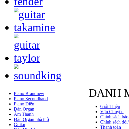
DANH 
Piano Brandnew
Piano Secondhand
Piano Điện
Giới Thiệu
Đàn Organ
Vận Chuyển
Âm Thanh
Chính sách bảo
Đàn Organ nhà thờ
Chính sách đổi/
Guitar
Thanh toán