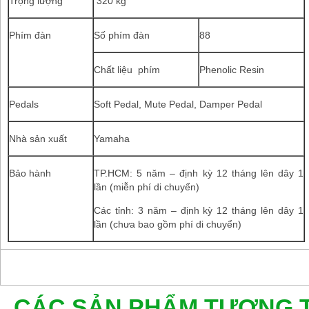
Trọng lượng
320 kg
Phím đàn
Số phím đàn
88
Chất liệu phím
Phenolic Resin
Pedals
Soft Pedal, Mute Pedal, Damper Pedal
Nhà sản xuất
Yamaha
Bảo hành
TP.HCM: 5 năm – định kỳ 12 tháng lên dây 1
lần (miễn phí di chuyển)
Các tỉnh: 3 năm – định kỳ 12 tháng lên dây 1
lần (chưa bao gồm phí di chuyển)
CÁC SẢN PHẨM TƯƠNG 