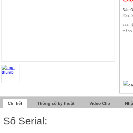
Đàn 
đến từ
>>> T
thành
Chi tiết
Thông số kỹ thuật
Video Clip
Nhậ
Số Serial: