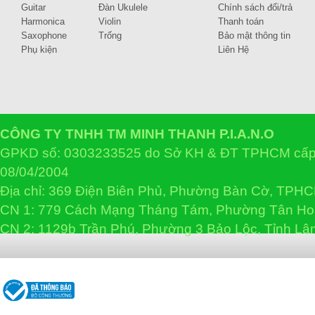
Guitar
Đàn Ukulele
Chính sách đổi/trả
Harmonica
Violin
Thanh toán
Saxophone
Trống
Bảo mật thông tin
Phụ kiện
Liên Hệ
CÔNG TY TNHH TM MINH THANH P.I.A.N.O
GPKD số: 0303233525 do Sở KH & ĐT TPHCM cấp 
08/04/2004
Địa chỉ: 369 Điện Biên Phủ, Phường Bàn Cờ, TPH
CN 1: 779 Cách Mạng Tháng Tám, Phường Tân H
CN 2: 1129b Trần Phú, Phường 3 Bảo Lộc, Tỉnh L