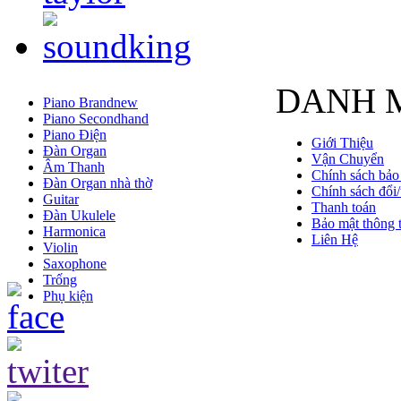
DANH 
Piano Brandnew
Piano Secondhand
Piano Điện
Giới Thiệu
Đàn Organ
Vận Chuyển
Âm Thanh
Chính sách bảo
Đàn Organ nhà thờ
Chính sách đổi/
Guitar
Thanh toán
Đàn Ukulele
Bảo mật thông t
Harmonica
Liên Hệ
Violin
Saxophone
Trống
Phụ kiện