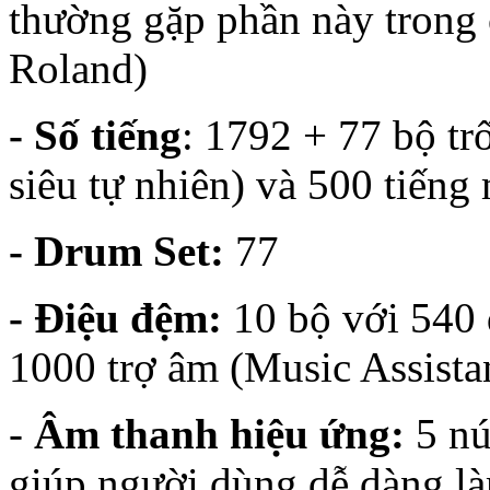
thường gặp phần này trong c
Roland)
- Số tiếng
: 1792 + 77 bộ t
siêu tự nhiên) và 500 tiếng
- Drum Set:
77
- Điệu đệm:
10 bộ với 540 
1000 trợ âm (Music Assista
-
Âm thanh hiệu ứng:
5 nú
giúp người dùng dễ dàng l