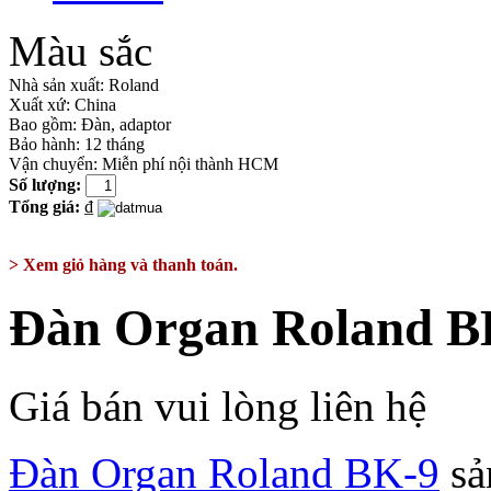
Màu sắc
Nhà sản xuất:
Roland
Xuất xứ:
China
Bao gồm:
Đàn, adaptor
Bảo hành: 12 tháng
Vận chuyển: Miễn phí nội thành HCM
Số lượng:
Tổng giá:
₫
> Xem giỏ hàng và thanh toán.
Đàn Organ Roland B
Giá bán vui lòng liên hệ
Đàn Organ Roland BK-9
sả