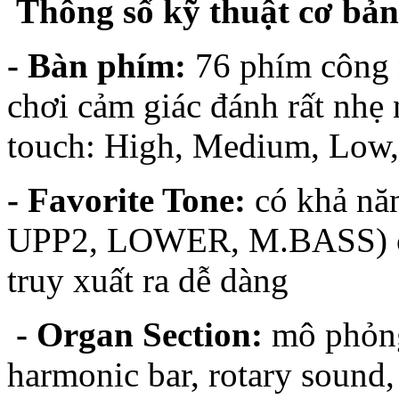
Thông số kỹ thuật cơ bả
- Bàn phím:
76 phím công 
chơi cảm giác đánh rất nh
touch: High, Medium, Low,
- Favorite Tone:
có khả năn
UPP2, LOWER, M.BASS) củ
truy xuất ra dễ dàng
- Organ Section:
mô phỏng
harmonic bar, rotary sound