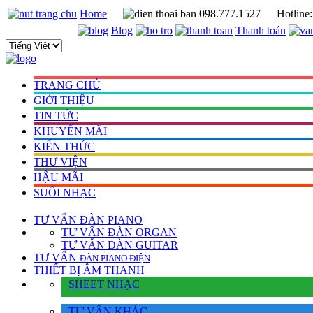
Home
098.777.1527
Hotline
Blog
Thanh toán
TRANG CHỦ
GIỚI THIỆU
TIN TỨC
KHUYẾN MÃI
KIẾN THỨC
THƯ VIỆN
HẬU MÃI
SUỐI NHẠC
TƯ VẤN
ĐÀN PIANO
TƯ VẤN ÐÀN ORGAN
TƯ VẤN ÐÀN GUITAR
TƯ VẤN
ÐÀN PIANO ÐIỆN
THIẾT BỊ ÂM THANH
SHEET NHẠC
TƯ VẤN KHÁC