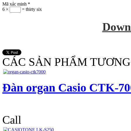
Mã xác minh
*
6 ×
= thirty six
Down
CÁC SẢN PHẨM TƯƠNG
Đàn organ Casio CTK-70
Call