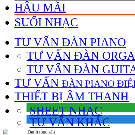
HẬU MÃI
SUỐI NHẠC
TƯ VẤN
ĐÀN PIANO
TƯ VẤN ÐÀN ORG
TƯ VẤN ÐÀN GUIT
TƯ VẤN
ÐÀN PIANO ÐIỆ
THIẾT BỊ ÂM THANH
SHEET NHẠC
TƯ VẤN KHÁC
Danh mục sản