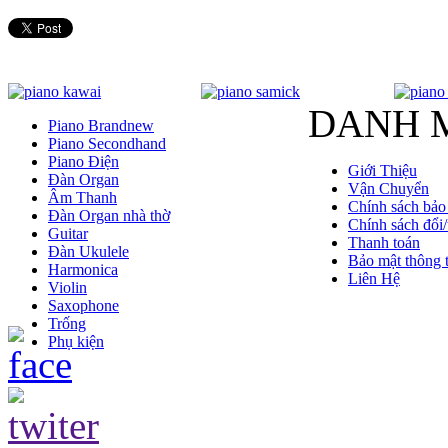
DANH 
Piano Brandnew
Piano Secondhand
Piano Điện
Giới Thiệu
Đàn Organ
Vận Chuyển
Âm Thanh
Chính sách bảo
Đàn Organ nhà thờ
Chính sách đổi/
Guitar
Thanh toán
Đàn Ukulele
Bảo mật thông t
Harmonica
Liên Hệ
Violin
Saxophone
Trống
Phụ kiện