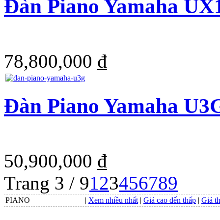
Đàn Piano Yamaha UX
78,800,000 ₫
Đàn Piano Yamaha U3
50,900,000 ₫
Trang 3 / 9
1
2
3
4
5
6
7
8
9
PIANO
|
Xem nhiều nhất
|
Giá cao đến thấp
|
Giá t