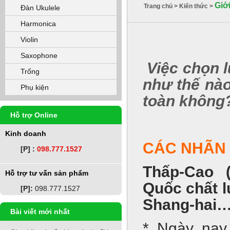
Giớ
Trang chủ
>
Kiến thức
>
Đàn Ukulele
Harmonica
Violin
Saxophone
Việc chọn l
Trống
như thế nào
Phụ kiện
toàn không
Hỗ trợ Online
Kinh doanh
CÁC NHÃN 
[P] :
098.777.1527
Thấp-Cao 
Hỗ trợ tư vấn sản phẩm
Quốc chất l
[P]:
098.777.1527
Shang-hai
Bài viết mới nhất
* Ngày nay