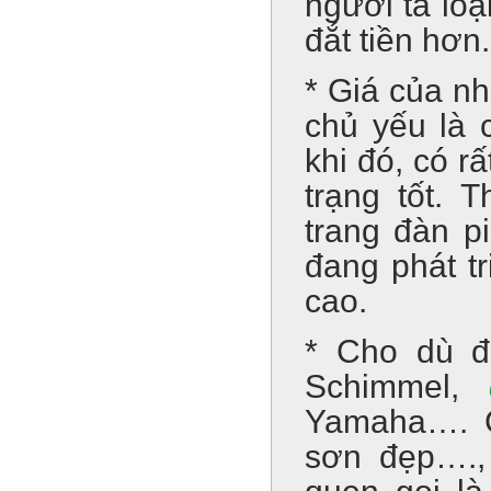
người ta loạ
đắt tiền hơn.
* Giá của nh
chủ yếu là 
khi đó, có rấ
trạng tốt. 
trang đàn p
đang phát t
cao.
* Cho dù đ
Schimmel,
Yamaha…. C
sơn đẹp…., 