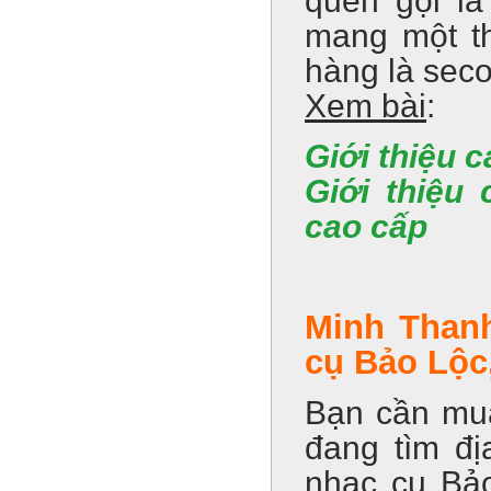
quen gọi l
mang một th
hàng là sec
Xem bài
:
Giới thiệu 
Giới thiệu
cao cấp
Minh Thanh
cụ Bảo Lộc,
Bạn cần mua
đang tìm đị
nhạc cụ Bảo