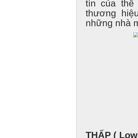
tín của th
thương hiệ
những nhà m
THẤP ( Low 