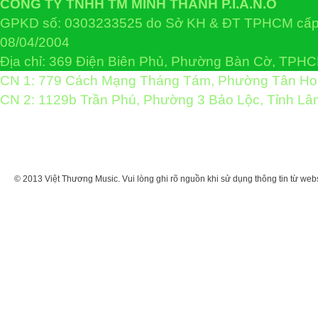
CÔNG TY TNHH TM MINH THANH P.I.A.N.O
GPKD số: 0303233525 do Sở KH & ĐT TPHCM cấp 
08/04/2004
Địa chỉ: 369 Điện Biên Phủ, Phường Bàn Cờ, TPH
CN 1: 779 Cách Mạng Tháng Tám, Phường Tân H
CN 2: 1129b Trần Phú, Phường 3 Bảo Lộc, Tỉnh L
© 2013 Việt Thương Music. Vui lòng ghi rõ nguồn khi sử dụng thông tin từ web