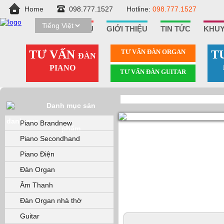
Home
098.777.1527
Hotline:
098.777.1527
TRANG CHỦ
GIỚI THIỆU
TIN TỨC
KHUY
TƯ VẤN
TƯ VẤN ÐÀN ORGAN
T
ĐÀN
PIANO
TƯ VẤN ÐÀN GUITAR
Danh mục sản
Piano Brandnew
phẩm
Piano Secondhand
Piano Điện
Đàn Organ
Âm Thanh
Đàn Organ nhà thờ
Guitar