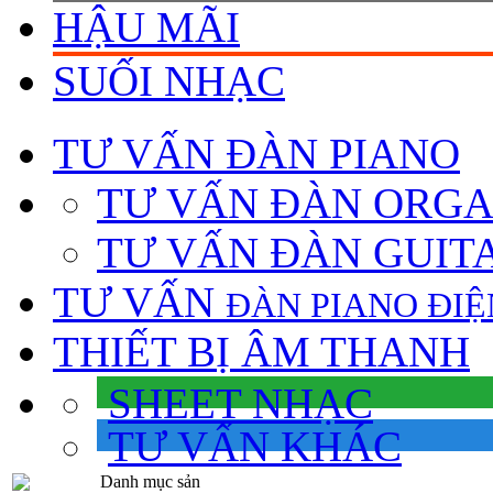
HẬU MÃI
SUỐI NHẠC
TƯ VẤN
ĐÀN PIANO
TƯ VẤN ÐÀN ORG
TƯ VẤN ÐÀN GUIT
TƯ VẤN
ÐÀN PIANO ÐIỆ
THIẾT BỊ ÂM THANH
SHEET NHẠC
TƯ VẤN KHÁC
Danh mục sản