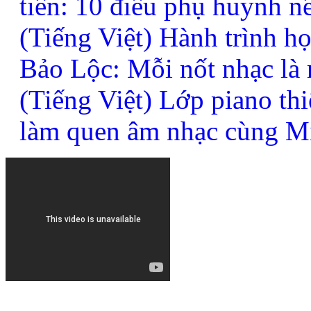
tiên: 10 điều phụ huynh n
(Tiếng Việt) Hành trình h
Bảo Lộc: Mỗi nốt nhạc là
(Tiếng Việt) Lớp piano thi
làm quen âm nhạc cùng M