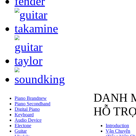
DANH 
Piano Brandnew
Piano Secondhand
HỖ TR
Digital Piano
Keyboard
Audio Device
Electone
Introduction
Guitar
Vận Chuyển