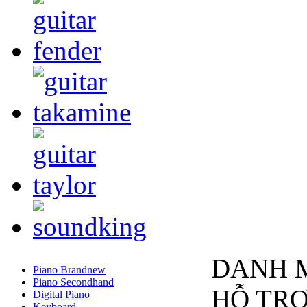
DANH 
Piano Brandnew
Piano Secondhand
HỖ TR
Digital Piano
Keyboard