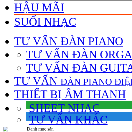
HẬU MÃI
SUỐI NHẠC
TƯ VẤN
ĐÀN PIANO
TƯ VẤN ÐÀN ORG
TƯ VẤN ÐÀN GUIT
TƯ VẤN
ÐÀN PIANO ÐIỆ
THIẾT BỊ ÂM THANH
SHEET NHẠC
TƯ VẤN KHÁC
Danh mục sản