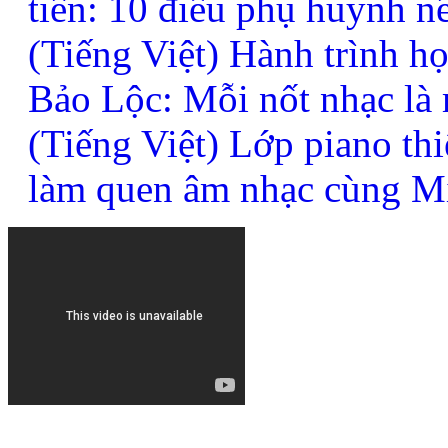
tiên: 10 điều phụ huynh n
(Tiếng Việt) Hành trình h
Bảo Lộc: Mỗi nốt nhạc là
(Tiếng Việt) Lớp piano thi
làm quen âm nhạc cùng M