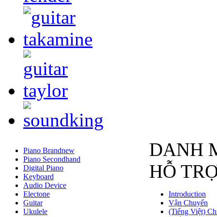
DANH 
Piano Brandnew
Piano Secondhand
HỖ TR
Digital Piano
Keyboard
Audio Device
Electone
Introduction
Guitar
Vận Chuyển
Ukulele
(Tiếng Việt) Ch