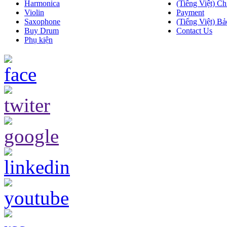
Harmonica
(Tiếng Việt) Ch
Violin
Payment
Saxophone
(Tiếng Việt) Bả
Buy Drum
Contact Us
Phụ kiện