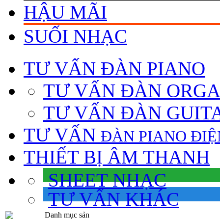
HẬU MÃI
SUỐI NHẠC
TƯ VẤN
ĐÀN PIANO
TƯ VẤN ÐÀN ORG
TƯ VẤN ÐÀN GUIT
TƯ VẤN
ÐÀN PIANO ÐIỆ
THIẾT BỊ ÂM THANH
SHEET NHẠC
TƯ VẤN KHÁC
Danh mục sản