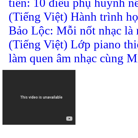
tiên: 10 điều phụ huynh n
(Tiếng Việt) Hành trình h
Bảo Lộc: Mỗi nốt nhạc là
(Tiếng Việt) Lớp piano thi
làm quen âm nhạc cùng M