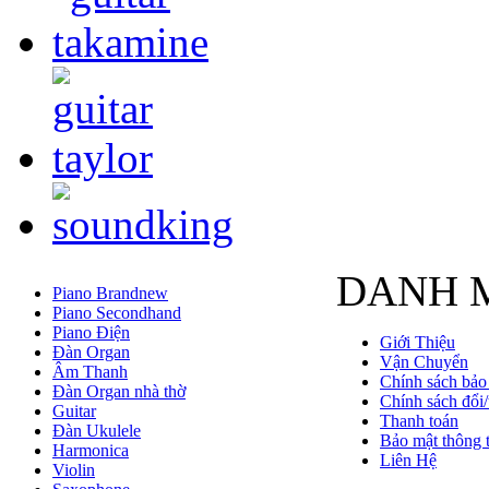
DANH 
Piano Brandnew
Piano Secondhand
Piano Điện
Giới Thiệu
Đàn Organ
Vận Chuyển
Âm Thanh
Chính sách bảo
Đàn Organ nhà thờ
Chính sách đổi/
Guitar
Thanh toán
Đàn Ukulele
Bảo mật thông t
Harmonica
Liên Hệ
Violin