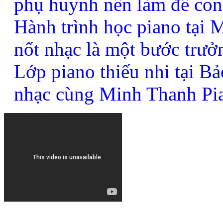
phụ huynh nên làm để con
Hành trình học piano tại
nốt nhạc là một bước trưở
Lớp piano thiếu nhi tại B
nhạc cùng Minh Thanh Pi