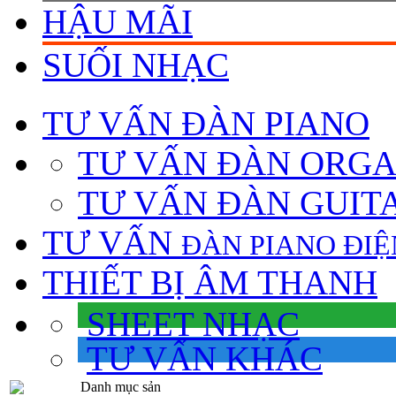
HẬU MÃI
SUỐI NHẠC
TƯ VẤN
ĐÀN PIANO
TƯ VẤN ÐÀN ORG
TƯ VẤN ÐÀN GUIT
TƯ VẤN
ÐÀN PIANO ÐIỆ
THIẾT BỊ ÂM THANH
SHEET NHẠC
TƯ VẤN KHÁC
Danh mục sản