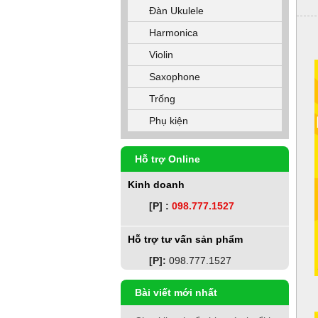
Đàn Ukulele
Harmonica
Violin
Saxophone
Trống
Phụ kiện
Hỗ trợ Online
Kinh doanh
[P] :
098.777.1527
Hỗ trợ tư vấn sản phẩm
[P]:
098.777.1527
Bài viết mới nhất