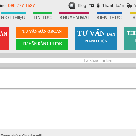
line:
098.777.1527
Blog
Thanh toán
GIỚI THIỆU
TIN TỨC
KHUYẾN MÃI
KIẾN THỨC
TH
TƯ VẤN ÐÀN ORGAN
TƯ VẤN
THI
ÀN
ÐÀN
PIANO ÐIỆN
TƯ VẤN ÐÀN GUITAR