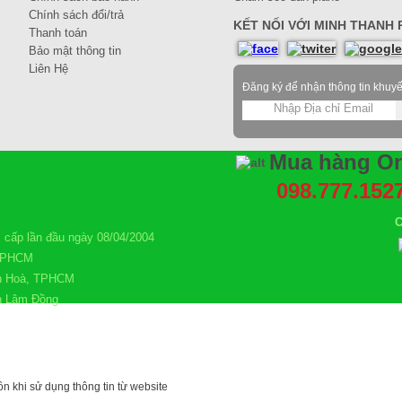
Chính sách đổi/trả
KẾT NỐI VỚI MINH THANH P
Thanh toán
Bảo mật thông tin
Liên Hệ
Đăng ký để nhận thông tin khuy
Mua hàng On
098.777.152
C
ấp lần đầu ngày 08/04/2004
 TPHCM
n Hoà, TPHCM
nh Lâm Đồng
n khi sử dụng thông tin từ website