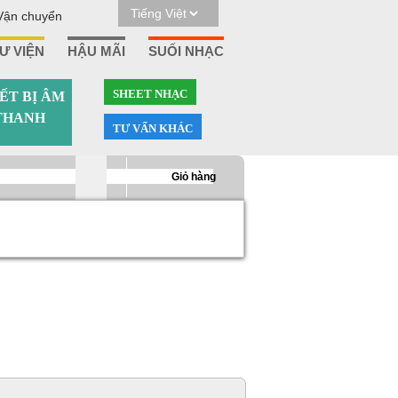
Vận chuyển
Ư VIỆN
HẬU MÃI
SUỐI NHẠC
SHEET NHẠC
ẾT BỊ ÂM
THANH
TƯ VẤN KHÁC
0
Giỏ hàng