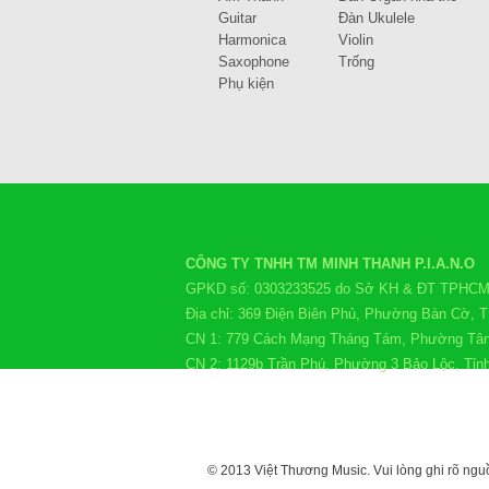
Guitar
Đàn Ukulele
Harmonica
Violin
Saxophone
Trống
Phụ kiện
CÔNG TY TNHH TM MINH THANH P.I.A.N.O
GPKD số: 0303233525 do Sở KH & ĐT TPHCM c
Địa chỉ: 369 Điện Biên Phủ, Phường Bàn Cờ,
CN 1: 779 Cách Mạng Tháng Tám, Phường Tâ
CN 2: 1129b Trần Phú, Phường 3 Bảo Lộc, Tỉ
© 2013 Việt Thương Music. Vui lòng ghi rõ nguồ