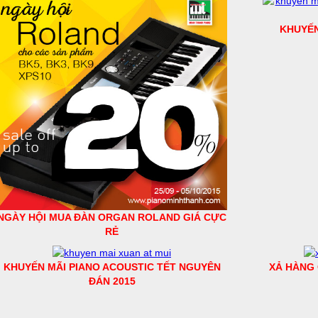
KHUYẾN
NGÀY HỘI MUA ĐÀN ORGAN ROLAND GIÁ CỰC
RẺ
KHUYẾN MÃI PIANO ACOUSTIC TẾT NGUYÊN
XẢ HÀNG 
ĐÁN 2015