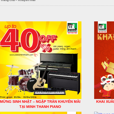
Trang chủ
>
Khuyến mãi
MỪNG SINH NHẬT – NGẬP TRÀN KHUYẾN MÃI
KHAI XUÂ
TẠI MINH THANH PIANO