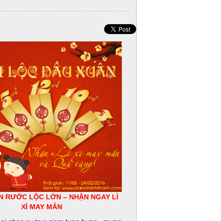
N RƯỚC LỘC LỚN – NHẬN NGAY LÌ
XÌ MAY MẮN