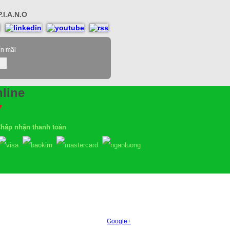
.I.A.N.O
ến mãi
line
7
hấp nhận thanh toán
Google+