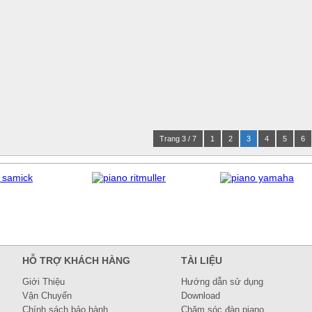
Trang 3 / 7
1
2
3
4
5
6
HỖ TRỢ KHÁCH HÀNG
TÀI LIỆU
Giới Thiệu
Hướng dẫn sử dụng
Vận Chuyển
Download
Chính sách bảo hành
Chăm sóc đàn piano