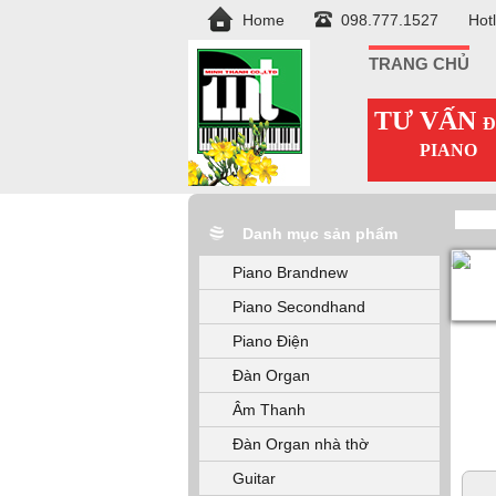
Home
098.777.1527
Hot
TRANG CHỦ
TƯ VẤN
Đ
PIANO
Danh mục sản phẩm
Piano Brandnew
Piano Secondhand
Piano Điện
Đàn Organ
Âm Thanh
Đàn Organ nhà thờ
Guitar