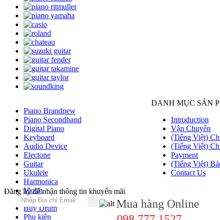
DANH MỤC SẢN 
Piano Brandnew
Piano Secondhand
Introduction
Digital Piano
Vận Chuyển
Keyboard
(Tiếng Việt) Ch
Audio Device
(Tiếng Việt) Ch
Electone
Payment
Guitar
(Tiếng Việt) Bả
Ukulele
Contact Us
Harmonica
Violin
Đăng ký để nhận thông tin khuyến mãi
Saxophone
Mua hàng Online
Buy Drum
Phụ kiện
098.777.1527