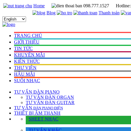
Home
098.777.1527
Hotline
Blog
Thanh toán
TRANG CHỦ
GIỚI THIỆU
TIN TỨC
KHUYẾN MÃI
KIẾN THỨC
THƯ VIỆN
HẬU MÃI
SUỐI NHẠC
TƯ VẤN
ĐÀN PIANO
TƯ VẤN ÐÀN ORGAN
TƯ VẤN ÐÀN GUITAR
TƯ VẤN
ÐÀN PIANO ÐIỆN
THIẾT BỊ ÂM THANH
SHEET NHẠC
TƯ VẤN KHÁC