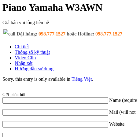
Piano Yamaha W3AWN
Giá bán vui lòng liên hệ
Đặt hàng:
098.777.1527
hoặc Hotline:
098.777.1527
Chi tiết
Thông số kỹ thuật
Video Clip
Nhận xét
Hướng dẫn sử dụng
Sorry, this entry is only available in
Tiếng Việt
.
Gửi phản hồi
Name (require
Mail (will not
Website