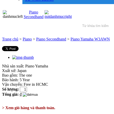
Piano
Secondhand
Trang chủ
>
Piano
>
Piano Secondhand
>
Piano Yamaha W3AWN
Nhà sản xuất:
Piano Yamaha
Xuất xứ:
Japan
Bao gồm:
The one
Bảo hành: 5 Year
Vận chuyển: Free in HCMC
Số lượng:
Tổng giá:
₫
> Xem giỏ hàng và thanh toán.