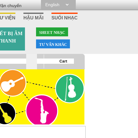
Vận chuyển
Ư VIỆN
HẬU MÃI
SUỐI NHẠC
SHEET NHẠC
ẾT BỊ ÂM
THANH
TƯ VẤN KHÁC
0
Cart