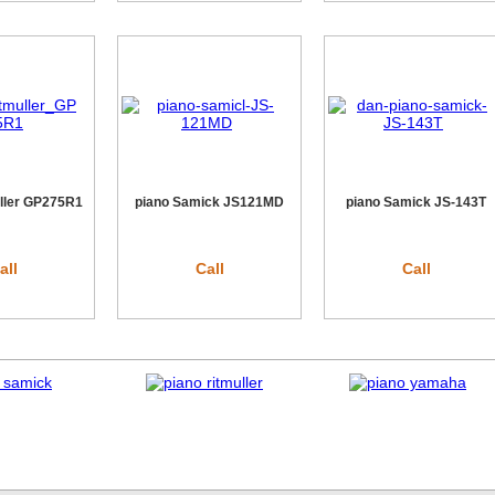
ller GP275R1
piano Samick JS121MD
piano Samick JS-143T
all
Call
Call