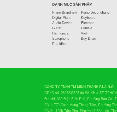
DANH MỤC SẢN PHẨM
Piano Brandnew
Piano Secondhand
Digital Piano
Keyboard
Audio Device
Electone
Guitar
Ukulele
Harmonica
Violin
Saxophone
Buy Drum
Phụ kiện
CÔNG TY TNHH TM MINH THANH P.I.A.N.O
GPKD số: 0303233525 do Sở KH & ĐT TPHCM c
Địa chỉ: 369 Điện Biên Phủ, Phường Bàn Cờ,
CN 1: 779 Cách Mạng Tháng Tám, Phường Tâ
CN 2: 1129b Trần Phú, Phường 3 Bảo Lộc, Tỉ