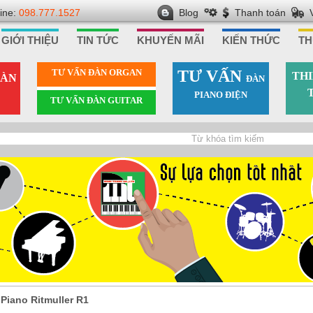
line:
098.777.1527
Blog
Thanh toán
GIỚI THIỆU
TIN TỨC
KHUYẾN MÃI
KIẾN THỨC
TH
TƯ VẤN ÐÀN ORGAN
TƯ VẤN
THI
ÀN
ÐÀN
PIANO ÐIỆN
TƯ VẤN ÐÀN GUITAR
>
Piano Ritmuller R1