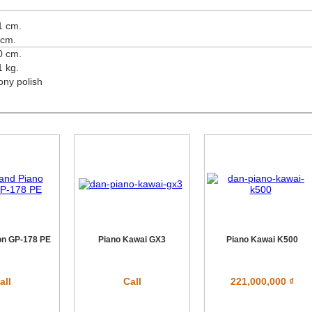
1 cm.
 cm.
0 cm.
1 kg.
ony polish
on GP-178 PE
Piano Kawai GX3
Piano Kawai K500
all
Call
221,000,000 ₫