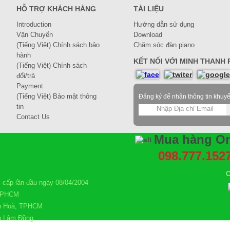
HỖ TRỢ KHÁCH HÀNG
TÀI LIỆU
Introduction
Hướng dẫn sử dụng
Vận Chuyển
Download
(Tiếng Việt) Chính sách bảo
Chăm sóc đàn piano
hành
KẾT NỐI VỚI MINH THANH P
(Tiếng Việt) Chính sách
đổi/trả
Payment
(Tiếng Việt) Bảo mật thông
Đăng ký để nhận thông tin khuy
tin
Contact Us
Mua hàng On
098.777.152
C
ấp lần đầu ngày 08/04/2004
 TPHCM
n Hoà, TPHCM
nh Lâm Đồng