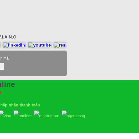
.I.A.N.O
ến mãi
line
7
hấp nhận thanh toán