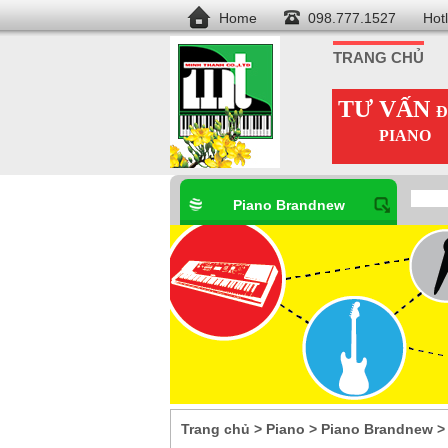
Home
098.777.1527
Hot
TRANG CHỦ
TƯ VẤN
Đ
PIANO
Piano Brandnew
Trang chủ
>
Piano
>
Piano Brandnew