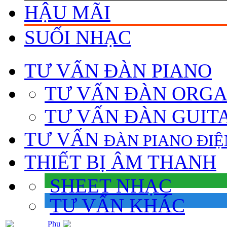
HẬU MÃI
SUỐI NHẠC
TƯ VẤN
ĐÀN PIANO
TƯ VẤN ÐÀN ORG
TƯ VẤN ÐÀN GUIT
TƯ VẤN
ÐÀN PIANO ÐIỆ
THIẾT BỊ ÂM THANH
SHEET NHẠC
TƯ VẤN KHÁC
Phụ