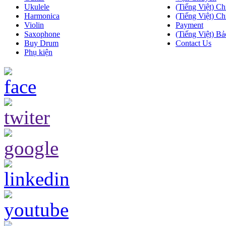
Ukulele
(Tiếng Việt) Ch
Harmonica
(Tiếng Việt) Ch
Violin
Payment
Saxophone
(Tiếng Việt) Bả
Buy Drum
Contact Us
Phụ kiện