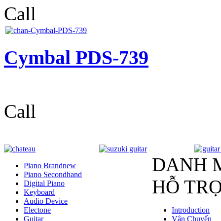
Call
Cymbal PDS-739
Call
DANH 
Piano Brandnew
Piano Secondhand
HỖ TR
Digital Piano
Keyboard
Audio Device
Electone
Introduction
Guitar
Vận Chuyển