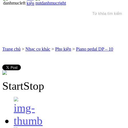
kiện
Trang chủ
>
Nhạc cụ khác
>
Phụ kiện
>
Piano pedal DP – 10
Start
Stop