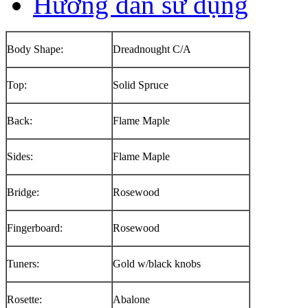
Hướng dẫn sử dụng
Body Shape:
Dreadnought C/A
Top:
Solid Spruce
Back:
Flame Maple
Sides:
Flame Maple
Bridge:
Rosewood
Fingerboard:
Rosewood
Tuners:
Gold w/black knobs
Rosette:
Abalone