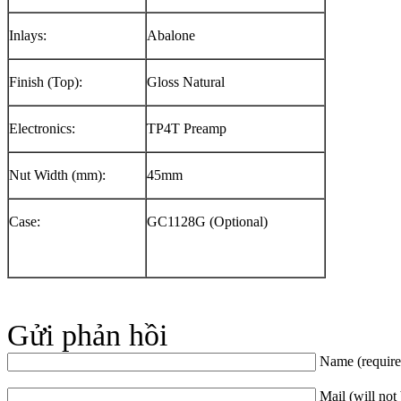
Inlays:
Abalone
Finish (Top):
Gloss Natural
Electronics:
TP4T Preamp
Nut Width (mm):
45mm
Case:
GC1128G (Optional)
Gửi phản hồi
Name (require
Mail (will not