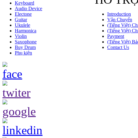
Keyboard
Audio Device
Electone
Introduction
Guitar
Vận Chuyển
Ukulele
(Tiếng Việt) Ch
Harmonica
(Tiếng Việt) Ch
Violin
Payment
Saxophone
(Tiếng Việt) Bả
Buy Drum
Contact Us
Phụ kiện