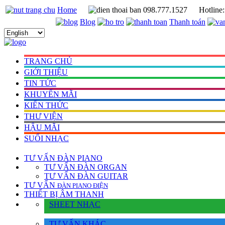
Home
098.777.1527
Hotline
Blog
Thanh toán
TRANG CHỦ
GIỚI THIỆU
TIN TỨC
KHUYẾN MÃI
KIẾN THỨC
THƯ VIỆN
HẬU MÃI
SUỐI NHẠC
TƯ VẤN
ĐÀN PIANO
TƯ VẤN ÐÀN ORGAN
TƯ VẤN ÐÀN GUITAR
TƯ VẤN
ÐÀN PIANO ÐIỆN
THIẾT BỊ ÂM THANH
SHEET NHẠC
TƯ VẤN KHÁC