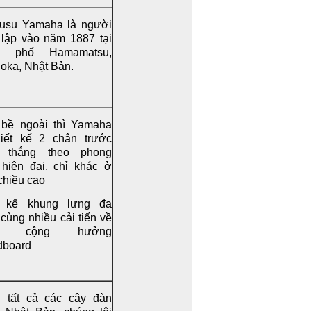
kusu Yamaha là người
 lập vào năm 1887 tại
nh phố Hamamatsu,
oka, Nhật Bản.
 bề ngoài thì Yamaha
hiết kế 2 chân trước
 thẳng theo phong
 hiện đại, chỉ khác ở
chiều cao
t kế khung lưng đa
cùng nhiều cải tiến về
ng cộng hưởng
dboard
g tất cả các cây đàn