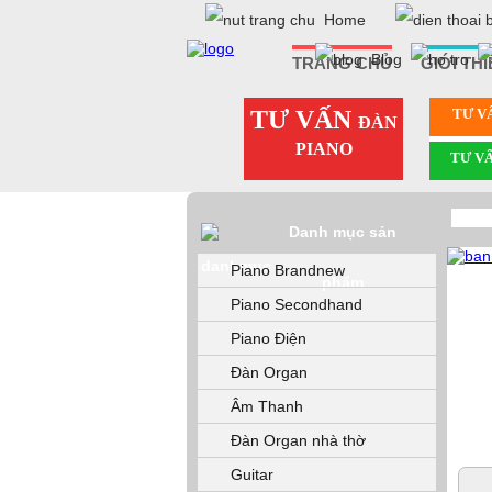
Home
Blog
TRANG CHỦ
GIỚI TH
TƯ VẤN
TƯ V
ĐÀN
PIANO
TƯ V
Danh mục sản
Piano Brandnew
phẩm
Piano Secondhand
Piano Điện
Đàn Organ
Âm Thanh
Đàn Organ nhà thờ
Guitar