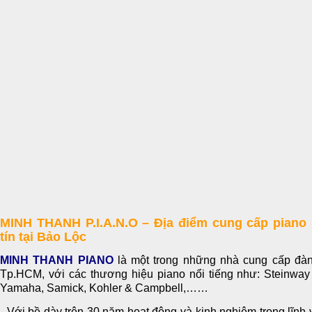
MINH THANH P.I.A.N.O – Địa điểm cung cấp piano
tín tại Bảo Lộc
MINH THANH PIANO
là một trong những nhà cung cấp đàn 
Tp.HCM, với các thương hiệu piano nổi tiếng như: Steinway
Yamaha, Samick, Kohler & Campbell,……
- Với bề dày trên 30 năm hoạt động và kinh nghiệm trong lĩnh