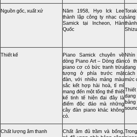
Nguồn gốc, xuất xứ
Năm 1958, Hyo Ick Lee
Tora
thành lập công ty nhạc cụ
sáng
Samick tại Incheon, Hàn
thà
Quốc
Shizu
Thiết kế
Piano Samick chuyên về
Nhìn
dòng Piano Art – Dòng đàn
có t
piano cơ có bức tranh trừu
dạng
tượng ở phía trước mặt
cách
đàn, với nhiều mảng màu
mức 
sắc kết hợp hài hoà, tỉ mỉ
Thiế
mang đến một tổng thể thiết
dạng 
kế tinh tế hiện đại đây là
bả
điểm độc đáo mà những
soun
cây đàn piano khác không
có.
Chất lượng âm thanh
Chất âm đủ trầm và bổng,
Tron