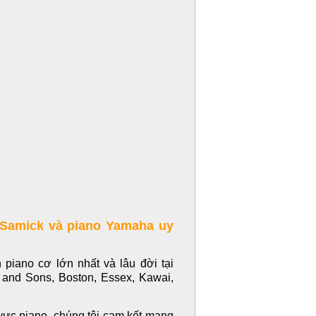
 Samick và piano Yamaha uy
piano cơ lớn nhất và lâu đời tại
 and Sons, Boston, Essex, Kawai,
 vực piano, chúng tôi cam kết mang