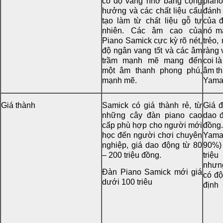
có độ vang nhờ bảng cộng
pian
hưởng và các chất liệu cấu
đánh 
tạo làm từ chất liệu gỗ tự
của 
nhiên. Các âm cao của
nó m
Piano Samick cực kỳ rõ nét,
trẻo,
độ ngân vang tốt và các âm
ràng 
trầm mạnh mẽ mang đến
coi l
một âm thanh phong phú,
âm th
mạnh mẽ.
Yama
Giá thành
Samick có giá thành rẻ, từ
Giá 
những cây đàn piano cao
dao đ
cấp phù hợp cho người mới
đồng
học đến người chơi chuyên
Yama
nghiệp, giá dao động từ 80
90%)
– 200 triệu đồng.
triệ
nhưn
Đàn Piano Samick mới giá
có độ
dưới 100 triêu
định