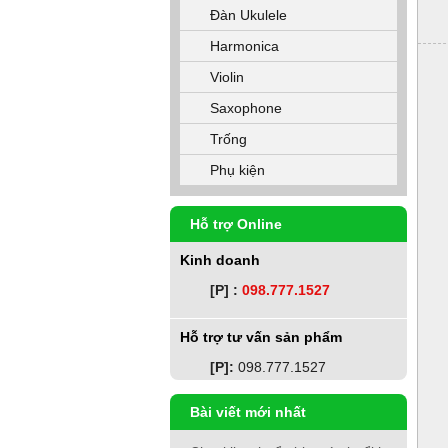
Đàn Ukulele
Harmonica
Violin
Saxophone
Trống
Phụ kiện
Hỗ trợ Online
Kinh doanh
[P] :
098.777.1527
Hỗ trợ tư vấn sản phẩm
[P]:
098.777.1527
Bài viết mới nhất