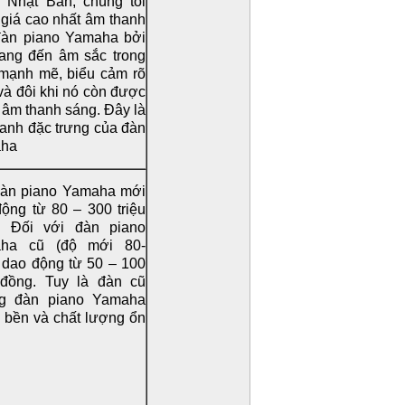
o Nhật Bản, chúng tôi
giá cao nhất âm thanh
đàn piano Yamaha bởi
ang đến âm sắc trong
 mạnh mẽ, biểu cảm rõ
và đôi khi nó còn được
à âm thanh sáng. Đây là
anh đặc trưng của đàn
ha
đàn piano Yamaha mới
ộng từ 80 – 300 triệu
. Đối với đàn piano
ha cũ (độ mới 80-
 dao động từ 50 – 100
u đồng. Tuy là đàn cũ
g đàn piano Yamaha
 bền và chất lượng ổn