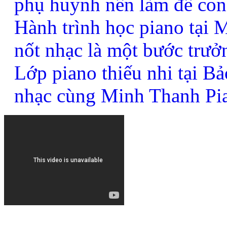
phụ huynh nên làm để con
Hành trình học piano tại
nốt nhạc là một bước trưở
Lớp piano thiếu nhi tại B
nhạc cùng Minh Thanh Pi