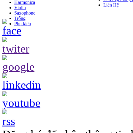
Harmonica
Liên Hệ
Violin
Saxophone
Trống
Phụ kiện