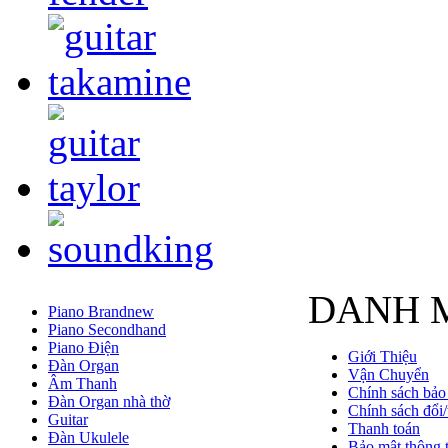
DANH 
Piano Brandnew
Piano Secondhand
Piano Điện
Giới Thiệu
Đàn Organ
Vận Chuyển
Âm Thanh
Chính sách bảo
Đàn Organ nhà thờ
Chính sách đổi/
Guitar
Thanh toán
Đàn Ukulele
Bảo mật thông t