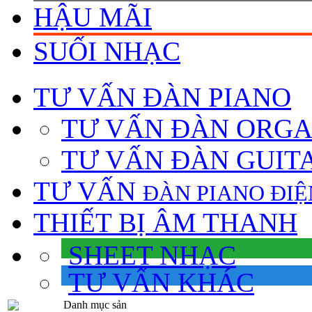
HẬU MÃI
SUỐI NHẠC
TƯ VẤN
ĐÀN PIANO
TƯ VẤN ÐÀN ORG
TƯ VẤN ÐÀN GUIT
TƯ VẤN
ÐÀN PIANO ÐIỆ
THIẾT BỊ ÂM THANH
SHEET NHẠC
TƯ VẤN KHÁC
Danh mục sản