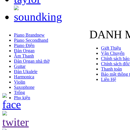
DANH 
Piano Brandnew
Piano Secondhand
Piano Điện
Giới Thiệu
Đàn Organ
Vận Chuyển
Âm Thanh
Chính sách bảo
Đàn Organ nhà thờ
Chính sách đổi/
Guitar
Thanh toán
Đàn Ukulele
Bảo mật thông t
Harmonica
Liên Hệ
Violin
Saxophone
Trống
Phụ kiện