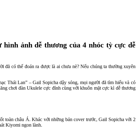
ư hình ảnh dễ thương của 4 nhóc tỳ cực dễ
ời đã có thế đoán ra được là ai chưa nè? Nếu chúng ta thường xuyên
ạc Thái Lan” – Gail Sopicha dậy sóng, mọi người đã tìm hiểu và có
i năng chơi đàn Ukulele cực đỉnh cùng với khuôn mặt cực kì dễ thương
t toàn châu Á. Khác với những bản cover trước, Gail Sopicha với 2
át Kiyomi ngon lành.