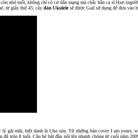
 còn nhỏ tuổi, không chỉ có cư dân mạng mà chắc hẳn ca sĩ Hari (ngườ
é, từ giây thứ 45, cây
đàn Ukulele
sẽ được Gail sử dụng để đưa vào bà
c tỳ gãi mũi, biệt danh là Uke này. Từ những bản cover I am yours, w
 đã tròn 8 tuổi. Cậu bé bắt đầu nổi lên nhanh chóng từ cuối năm 2009