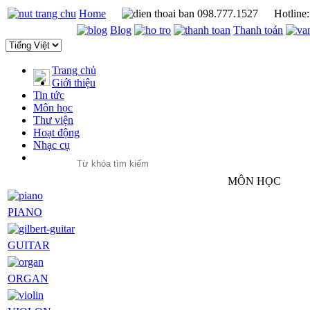
Home
098.777.1527
Hotline
Blog
Thanh toán
Trang chủ
Giới thiệu
Tin tức
Môn học
Thư viện
Hoạt động
Nhạc cụ
MÔN HỌC
PIANO
GUITAR
ORGAN