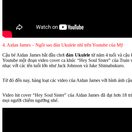
4. Aidan James – Ngôi sao đàn Ukulele nhí trên Youtube của Mỹ
Cậu bé Aidan James bắt đầu chơi
đàn Ukulele
từ năm 4 tuổi và cậu 
Youtube một đoạn video cover ca khúc “Hey Soul Sister” của Train và
nhạc với các tên tuổi lớn như Jack Johnson và Jake Shimabukuro.
Từ đó đến nay, hàng loạt các video của Aidan James với hình ảnh cậu
Video hit cover “Hey Soul Sister” của Aidan James đã đạt hơn 18 tr
mọi người chiêm ngưỡng nhé.