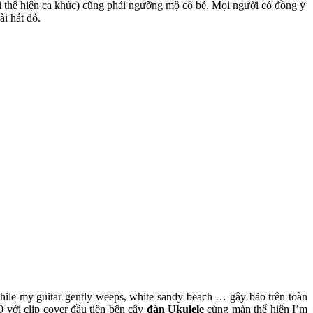
i thể hiện ca khúc) cũng phải ngưỡng mộ cô bé. Mọi người có đồng ý
i hát đó.
hile my guitar gently weeps, white sandy beach … gây bão trên toàn
 với clip cover đầu tiên bên cây
đàn Ukulele
cùng màn thể hiện I’m