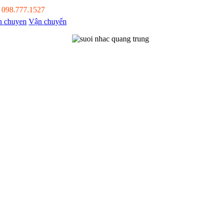
:
098.777.1527
Vận chuyển