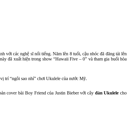
 với các nghệ sĩ nổi tiếng. Năm lên 8 tuổi, cậu nhóc đã đăng tải lên
ì này đã xuất hiện trong show “Hawaii Five – 0” và tham gia buổi hòa
vị trí “ngôi sao nhí” chơi Ukulele của nước Mỹ.
bản cover bài Boy Friend của Justin Bieber với cây
đàn Ukulele
cho