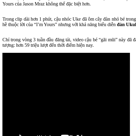
Yours của Jason Mraz không thể đặc biệt hơn.
Trong clip dài hơn 1 phút, cậu nhóc Uke đã ôm cây đàn nhỏ bé trong 
hề thuộc lời của “I’m Yours” nhưng với khả năng biểu diễn
đàn Ukul
Chỉ trong vòng 3 tuần đầu đăng tải, video cậu bé “gãi mũi” này đã đ
tượng: hơn 59 triệu lượt đến thời điểm hiện nay.