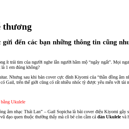
ễ thương
c gửi đến các bạn những thông tin cũng nh
ng ít trái tim của người nghe lẫn người hâm mộ “ngây ngất”. Mọi ngư
ất là 1 em đúng không?
itar. Nhưng sau khi bản cover cực đỉnh Kiyomi của “thần đồng âm nh
có Gail, trên thế giới cũng có rất nhiều nhóc tỳ được yêu mến với tà
 bằng Ukulele
ng âm nhạc Thái Lan” – Gail Sopicha là bài cover điệu Kiyomi gây số
 vũ đạo quen thuộc thường thấy mà cô bé còn cầm cả
đàn Ukulele
và h