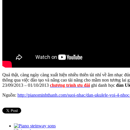
Quả thật, càng ngày càng xuất hiện nhiều thiên tài nhí về âm nhạc 
thông qua việc đào tạo và nâng cao tài năng cho mầm non tương lai g
23/09/2013 – 01/10/2013
chương trình ưu đãi
ghi danh học
đàn Uk
Nguồn:
http://pianominhthanh.com/suoi-nhac/dan-ukulele-voi-4-nhoc-