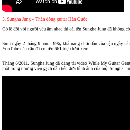
3. Sungha Jung – Thần đồng guitar Hàn Quốc
Có lẽ đối với người yêu âm nhạc thì cái tên Sungha Jung đã không cò
Sinh ngày 2 tháng 9 năm 1996, khả năng chơi đàn của cậu ngày càng
YouTube của cậu đã có trên 661 triệu lượt xem.
Tháng 6/2011, Sungha Jung đã đăng tải video While My Guitar Gen
một trong những viên gạch đầu tiên đưa hình ảnh của một Sungha 