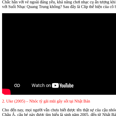
Chắc hẳn với vẻ ngoài đáng yêu, khả năng chơi nhạc cụ ấn tượng khi
với Suối Nhạc Quang Trung không? Sau đây là Clip thể hiện của cô b
2. Uke (2005) – Nhóc tỳ gãi mũi gây sốt tại Nhật Bản
Cho đến nay, mọi người vẫn chưa biết được tên thật sự của cậu nhó
Châu Á, cậu bé này được tìm hiểu là sinh năm 2005, đến từ Nhật Bản