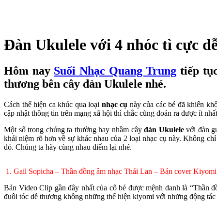
Đàn Ukulele với 4 nhóc tì cực d
Hôm nay
Suối Nhạc Quang Trung
tiếp tụ
thương bên cây
đàn Ukulele
nhé.
Cách thể hiện ca khúc qua loại
nhạc cụ
này của các bé đã khiến khô
cập nhật thông tin trên mạng xã hội thì chắc cũng đoán ra được ít nh
Một số trong chúng ta thường hay nhầm cây
đàn Ukulele
với đàn gu
khái niệm rõ hơn về sự khác nhau của 2 loại nhạc cụ này. Không chỉ 
đó. Chúng ta hãy cùng nhau điểm lại nhé.
1. Gail Sopicha – Thần đồng âm nhạc Thái Lan – Bản cover Kiyomi
Bản Video Clip gần đây nhất của cô bé được mệnh danh là “Thần đồ
đuôi tóc dễ thương không những thể hiện kiyomi với những động tác