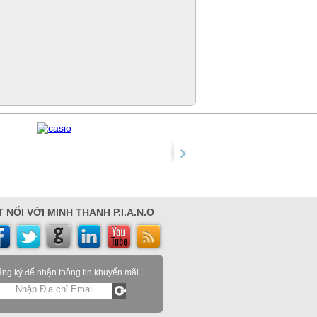
 NỐI VỚI MINH THANH P.I.A.N.O
ng ký để nhận thông tin khuyến mãi