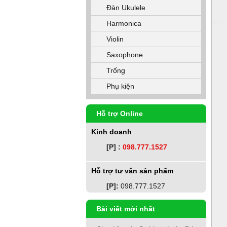
Đàn Ukulele
Harmonica
Violin
Saxophone
Trống
Phụ kiện
Hỗ trợ Online
Kinh doanh
[P] :
098.777.1527
Hỗ trợ tư vấn sản phẩm
[P]:
098.777.1527
Bài viết mới nhất