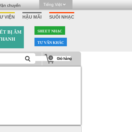
Vận chuyển
Ư VIỆN
HẬU MÃI
SUỐI NHẠC
SHEET NHẠC
ẾT BỊ ÂM
THANH
TƯ VẤN KHÁC
0
Giỏ hàng