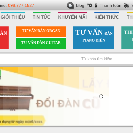
line:
098.777.1527
Blog
Thanh toán
GIỚI THIỆU
TIN TỨC
KHUYẾN MÃI
KIẾN THỨC
TH
TƯ VẤN ÐÀN ORGAN
TƯ VẤN
THI
ÀN
ÐÀN
PIANO ÐIỆN
TƯ VẤN ÐÀN GUITAR