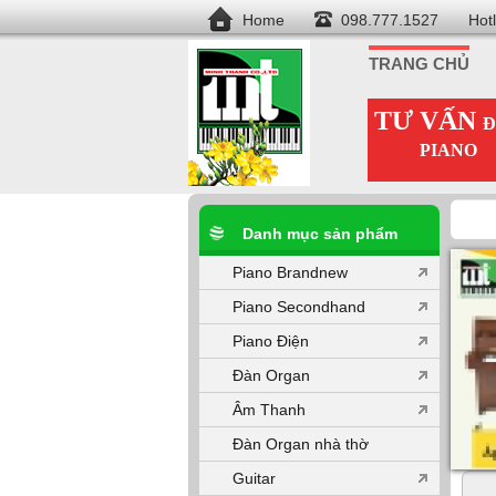
Home
098.777.1527
Hot
TRANG CHỦ
TƯ VẤN
Đ
PIANO
Danh mục sản phẩm
Piano Brandnew
Piano Secondhand
Piano Điện
Đàn Organ
Âm Thanh
Đàn Organ nhà thờ
Guitar