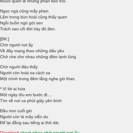
Muốn quên đi những phận bèo trôi.
Ngọc ngà cũng mấy phen
Lấm trong bùn hoài cũng thấy quen
Ngồi buồn ngó gót sen
Trách sao cõi đời này đỏ đen.
[ĐK:]
Chờ người nơi ấy
Về đây mang theo những dấu yêu
Chở che cho nhau những đêm lạnh lùng
Chờ người đâu thấy
Người còn hoài xa cách xa
Một mình trong đêm lắng nghe gió than.
* Vì lời ai hứa
Một ngày dìu em bước đi…
Tìm về nơi xa phút giây yên bình
Đầu non cuối gió
Người còn là mây viễn du
Để lại đằng sau tiếng ai thở dài.
Download
sheet nhạc chờ người nơi ấy