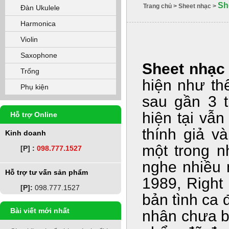
Sh
Trang chủ
>
Sheet nhạc
>
Đàn Ukulele
Harmonica
Violin
Saxophone
Sheet nhạc 
Trống
hiện như th
Phụ kiện
sau gần 3 t
hiện tại vẫ
Hỗ trợ Online
thính giả v
Kinh doanh
một trong n
[P] :
098.777.1527
nghe nhiều 
Hỗ trợ tư vấn sản phẩm
1989, Right
[P]:
098.777.1527
bản tình ca 
Bài viết mới nhất
nhân chưa b