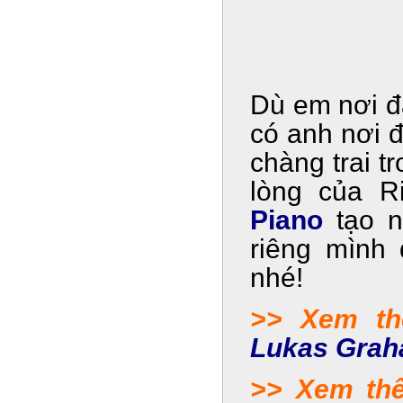
Dù em nơi đâ
có anh nơi đ
chàng trai t
lòng của R
Piano
tạo n
riêng mình
nhé!
>> Xem th
Lukas Grah
>> Xem th