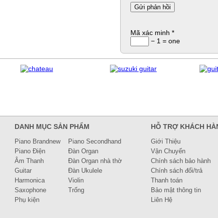
Mã xác minh
*
− 1 = one
DANH MỤC SẢN PHẨM
HỖ TRỢ KHÁCH HÀ
Piano Brandnew
Piano Secondhand
Giới Thiệu
Piano Điện
Đàn Organ
Vận Chuyển
Âm Thanh
Đàn Organ nhà thờ
Chính sách bảo hành
Guitar
Đàn Ukulele
Chính sách đổi/trả
Harmonica
Violin
Thanh toán
Saxophone
Trống
Bảo mật thông tin
Phụ kiện
Liên Hệ