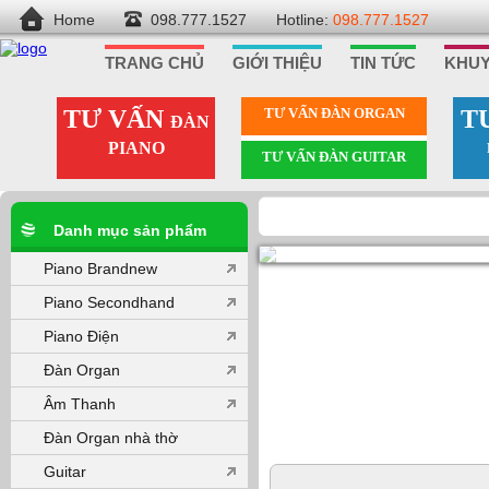
Home
098.777.1527
Hotline:
098.777.1527
TRANG CHỦ
GIỚI THIỆU
TIN TỨC
KHUY
TƯ VẤN
TƯ VẤN ÐÀN ORGAN
T
ĐÀN
PIANO
TƯ VẤN ÐÀN GUITAR
Danh mục sản phẩm
Piano Brandnew
Piano Secondhand
Piano Điện
Đàn Organ
Âm Thanh
Đàn Organ nhà thờ
Guitar