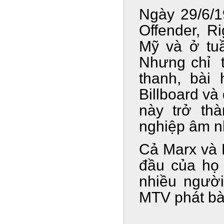
Ngày 29/6/1
Offender, R
Mỹ và ở tuầ
Nhưng chỉ t
thanh, bài 
Billboard và 
này trở thà
nghiệp âm n
Cả Marx và 
đầu của họ 
nhiều người
MTV phát bài