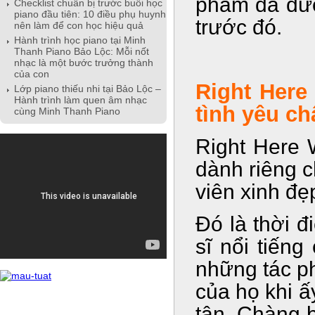
phẩm đã đượ
Checklist chuẩn bị trước buổi học
piano đầu tiên: 10 điều phụ huynh
trước đó.
nên làm để con học hiệu quả
Hành trình học piano tại Minh
Thanh Piano Bảo Lộc: Mỗi nốt
nhạc là một bước trưởng thành
của con
Right Here
Lớp piano thiếu nhi tại Bảo Lộc –
Hành trình làm quen âm nhạc
tình yêu ch
cùng Minh Thanh Piano
Right Here W
dành riêng c
viên xinh đ
Đó là thời 
sĩ nổi tiếng
những tác ph
của họ khi ấ
tận. Chàng b