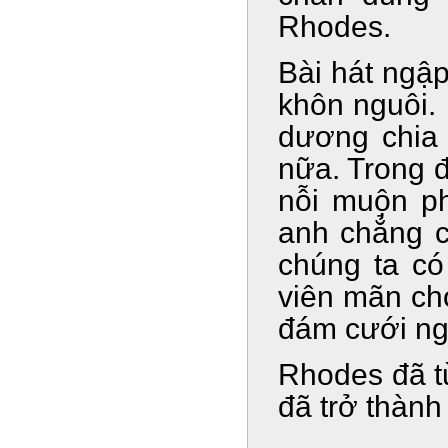
Rhodes.
Bài hát ngập
khôn nguôi. 
dương chia 
nữa. Trong đ
nỗi muộn ph
anh chẳng c
chúng ta có 
viên mãn ch
đám cưới ng
Rhodes đã từ
đã trở thàn