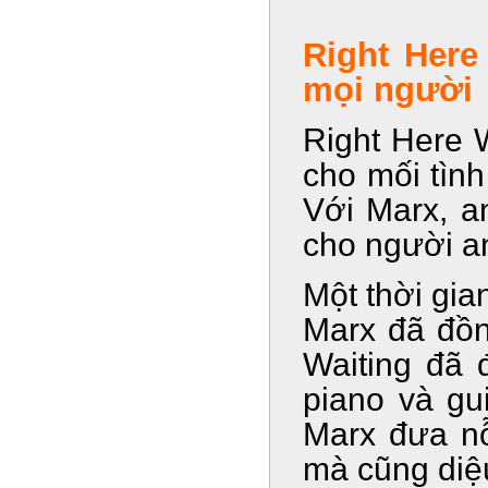
Right Here
mọi người
Right Here W
cho mối tìn
Với Marx, an
cho người a
Một thời gia
Marx đã đồn
Waiting đã 
piano và gu
Marx đưa nỗ
mà cũng diệu