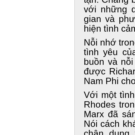
với những d
gian và phư
hiện tình c
Nỗi nhớ tro
tình yêu củ
buồn và nỗi
được Richar
Nam Phi cho
Với một tìn
Rhodes tron
Marx đã sán
Nói cách khá
chân dung 