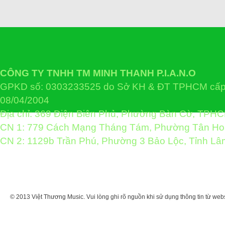
CÔNG TY TNHH TM MINH THANH P.I.A.N.O
GPKD số: 0303233525 do Sở KH & ĐT TPHCM cấp 
08/04/2004
Địa chỉ: 369 Điện Biên Phủ, Phường Bàn Cờ, TPH
CN 1: 779 Cách Mạng Tháng Tám, Phường Tân H
CN 2: 1129b Trần Phú, Phường 3 Bảo Lộc, Tỉnh L
© 2013 Việt Thương Music. Vui lòng ghi rõ nguồn khi sử dụng thông tin từ web