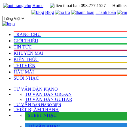
Home
098.777.1527
Hotline
Blog
Thanh toán
TRANG CHỦ
GIỚI THIỆU
TIN TỨC
KHUYẾN MÃI
KIẾN THỨC
THƯ VIỆN
HẬU MÃI
SUỐI NHẠC
TƯ VẤN
ĐÀN PIANO
TƯ VẤN ÐÀN ORGAN
TƯ VẤN ÐÀN GUITAR
TƯ VẤN
ÐÀN PIANO ÐIỆN
THIẾT BỊ ÂM THANH
SHEET NHẠC
TƯ VẤN KHÁC