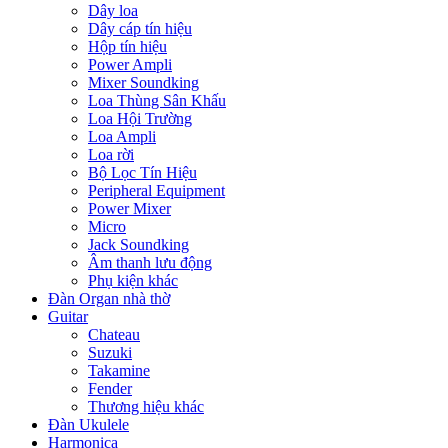
Dây loa
Dây cáp tín hiệu
Hộp tín hiệu
Power Ampli
Mixer Soundking
Loa Thùng Sân Khấu
Loa Hội Trường
Loa Ampli
Loa rời
Bộ Lọc Tín Hiệu
Peripheral Equipment
Power Mixer
Micro
Jack Soundking
Âm thanh lưu động
Phụ kiện khác
Đàn Organ nhà thờ
Guitar
Chateau
Suzuki
Takamine
Fender
Thương hiệu khác
Đàn Ukulele
Harmonica