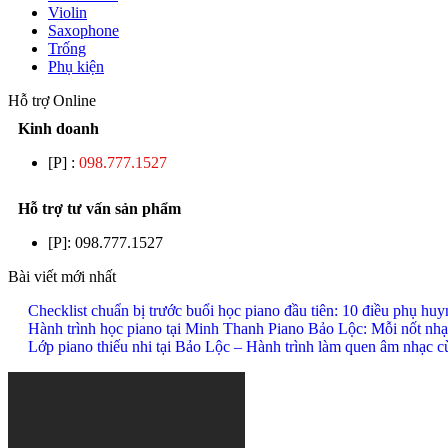
Violin
Saxophone
Trống
Phụ kiện
Hỗ trợ Online
Kinh doanh
[P] :
098.777.1527
Hỗ trợ tư vấn sản phẩm
[P]:
098.777.1527
Bài viết mới nhất
Checklist chuẩn bị trước buổi học piano đầu tiên: 10 điều phụ hu
Hành trình học piano tại Minh Thanh Piano Bảo Lộc: Mỗi nốt nhạ
Lớp piano thiếu nhi tại Bảo Lộc – Hành trình làm quen âm nhạc