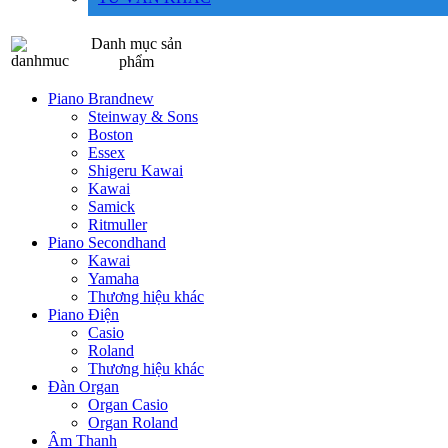
Danh mục sản
phẩm
Piano Brandnew
Steinway & Sons
Boston
Essex
Shigeru Kawai
Kawai
Samick
Ritmuller
Piano Secondhand
Kawai
Yamaha
Thương hiệu khác
Piano Điện
Casio
Roland
Thương hiệu khác
Đàn Organ
Organ Casio
Organ Roland
Âm Thanh