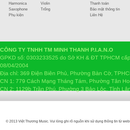
Harmonica
Violin
Thanh toán
Saxophone
Trống
Bảo mật thông tin
Phụ kiện
Liên Hệ
CÔNG TY TNHH TM MINH THANH P.I.A.N.O
GPKD số: 0303233525 do Sở KH & ĐT TPHCM cấp 
08/04/2004
Địa chỉ: 369 Điện Biên Phủ, Phường Bàn Cờ, TPH
CN 1: 779 Cách Mạng Tháng Tám, Phường Tân H
CN 2: 1129b Trần Phú, Phường 3 Bảo Lộc, Tỉnh L
© 2013 Việt Thương Music. Vui lòng ghi rõ nguồn khi sử dụng thông tin từ web