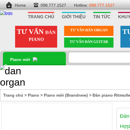
Home
098.777.1527
Hotline:
098.777.1527
TRANG CHỦ
GIỚI THIỆU
TIN TỨC
KHUY
TƯ VẤN
TƯ VẤN ÐÀN ORGAN
T
ĐÀN
PIANO
TƯ VẤN ÐÀN GUITAR
Piano mới
(Brandnew)
Trang chủ
>
Piano
>
Piano mới (Brandnew)
>
Đàn piano Ritmull
Đàn 
Hợp