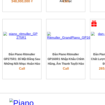
348,000,000 ₫
Call
Âm Nhạc
Đàn Piano Ritmuller
Đàn Piano Ritmuller
Đàn Pia
GP275R1: Bí Mật Đằng Sau
GP160R1 Nhập Khẩu Chính
Chất Lượn
Những Nốt Nhạc Hoàn Hảo
Hãng, Âm Thanh Tuyệt Hảo
Đ
Call
Call
265