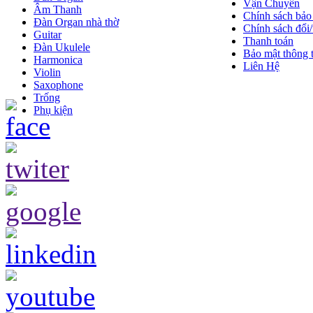
Vận Chuyển
Âm Thanh
Chính sách bảo
Đàn Organ nhà thờ
Chính sách đổi/
Guitar
Thanh toán
Đàn Ukulele
Bảo mật thông t
Harmonica
Liên Hệ
Violin
Saxophone
Trống
Phụ kiện