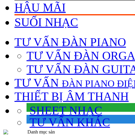
HẬU MÃI
SUỐI NHẠC
TƯ VẤN
ĐÀN PIANO
TƯ VẤN ÐÀN ORG
TƯ VẤN ÐÀN GUIT
TƯ VẤN
ÐÀN PIANO ÐIỆ
THIẾT BỊ ÂM THANH
SHEET NHẠC
TƯ VẤN KHÁC
Danh mục sản