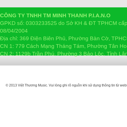
CÔNG TY TNHH TM MINH THANH P.I.A.N.O
GPKD số: 0303233525 do Sở KH & ĐT TPHCM cấp 
08/04/2004
Địa chỉ: 369 Điện Biên Phủ, Phường Bàn Cờ, TPH
CN 1: 779 Cách Mạng Tháng Tám, Phường Tân H
CN 2: 1129b Trần Phú, Phường 3 Bảo Lộc, Tỉnh L
© 2013 Việt Thương Music. Vui lòng ghi rõ nguồn khi sử dụng thông tin từ web