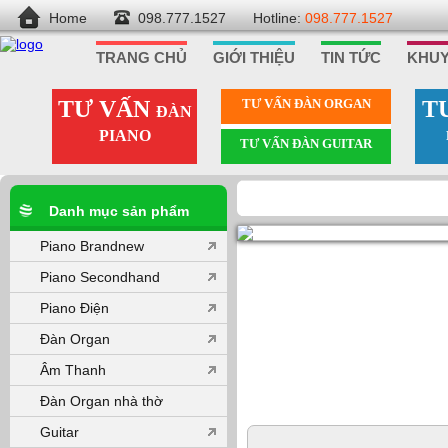
Home
098.777.1527
Hotline:
098.777.1527
TRANG CHỦ
GIỚI THIỆU
TIN TỨC
KHUY
TƯ VẤN
TƯ VẤN ÐÀN ORGAN
T
ĐÀN
PIANO
TƯ VẤN ÐÀN GUITAR
Danh mục sản phẩm
Piano Brandnew
Piano Secondhand
Piano Điện
Đàn Organ
Âm Thanh
Đàn Organ nhà thờ
Guitar