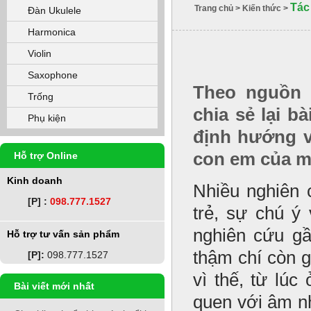
Tác
Trang chủ
>
Kiến thức
>
Đàn Ukulele
Harmonica
Violin
Saxophone
Theo nguồn 
Trống
chia sẻ lại b
Phụ kiện
định hướng v
con em của m
Hỗ trợ Online
Kinh doanh
Nhiều nghiên 
[P] :
098.777.1527
trẻ, sự chú ý
nghiên cứu gầ
Hỗ trợ tư vấn sản phẩm
thậm chí còn g
[P]:
098.777.1527
vì thế, từ lú
Bài viết mới nhất
quen với âm nh