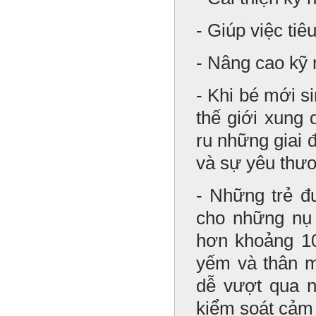
- Giúp việc tiê
- Nâng cao kỹ 
- Khi bé mới s
thế giới xung
ru những giai
và sự yêu thươ
- Những trẻ đ
cho những nụ 
hơn khoảng 1
yếm và thân mậ
dễ vượt qua 
kiểm soát cảm 