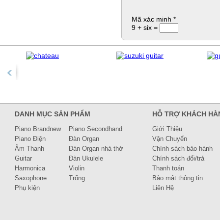
Mã xác minh
*
9 + six =
DANH MỤC SẢN PHẨM
HỖ TRỢ KHÁCH HÀ
Piano Brandnew
Piano Secondhand
Giới Thiệu
Piano Điện
Đàn Organ
Vận Chuyển
Âm Thanh
Đàn Organ nhà thờ
Chính sách bảo hành
Guitar
Đàn Ukulele
Chính sách đổi/trả
Harmonica
Violin
Thanh toán
Saxophone
Trống
Bảo mật thông tin
Phụ kiện
Liên Hệ