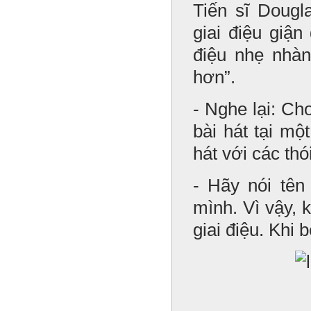
Tiến sĩ Dougl
giai điệu giậ
điệu nhẹ nhàn
hơn”.
- Nghe lại: C
bài hát tại mộ
hát với các thó
- Hãy nói tên
mình. Vì vậy, 
giai điệu. Khi 