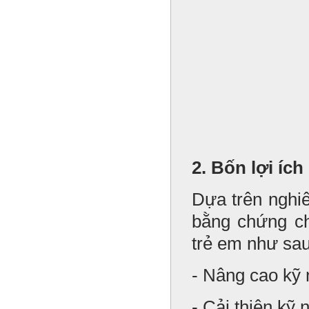
2. Bốn lợi íc
Dựa trên nghi
bằng chứng ch
trẻ em như sau
- Nâng cao kỹ 
- Cải thiện kỹ 