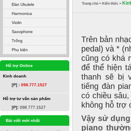
Kin
Trang chủ
>
Kiến thức
>
Đàn Ukulele
Harmonica
Violin
Saxophone
Trên bản nhạ
Trống
pedal) và * (
Phụ kiện
cũng có khá 
Hỗ trợ Online
để thể hiện t
thanh sẽ bị 
Kinh doanh
tiếng đàn pi
[P] :
098.777.1527
có chiều sâu
Hỗ trợ tư vấn sản phẩm
không hỗ trợ 
[P]:
098.777.1527
Vậy sử dụng
Bài viết mới nhất
piano thườn