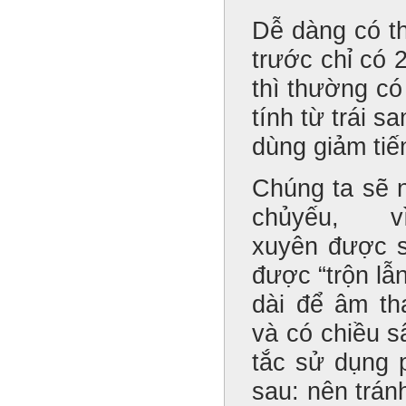
Dễ dàng có th
trước chỉ có 
thì thường có
tính từ trái 
dùng giảm tiế
Chúng ta sẽ n
chủyếu, 
xuyên được s
được “trộn lẫ
dài để âm t
và có chiều s
tắc sử dụng 
sau: nên trá