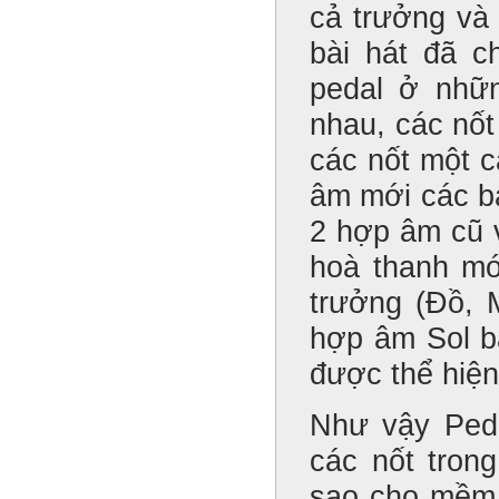
cả trưởng và
bài hát đã c
pedal ở nhữ
nhau, các nốt
các nốt một 
âm mới các bạ
2 hợp âm cũ 
hoà thanh mớ
trưởng (Đồ, 
hợp âm Sol bả
được thể hiện
Như vậy Peda
các nốt tron
sao cho mềm 