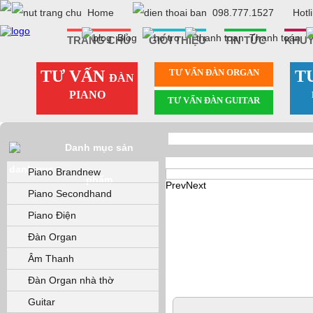
Home
098.777.1527
Hotl
Blog
Thanh toán
TRANG CHỦ
GIỚI THIỆU
TIN TỨC
KHUY
TƯ VẤN
TƯ VẤN ÐÀN ORGAN
T
ĐÀN
PIANO
TƯ VẤN ÐÀN GUITAR
Danh mục sản
Piano Brandnew
phẩm
Piano Secondhand
Prev
Next
Piano Điện
Đàn Organ
Âm Thanh
Đàn Organ nhà thờ
Guitar