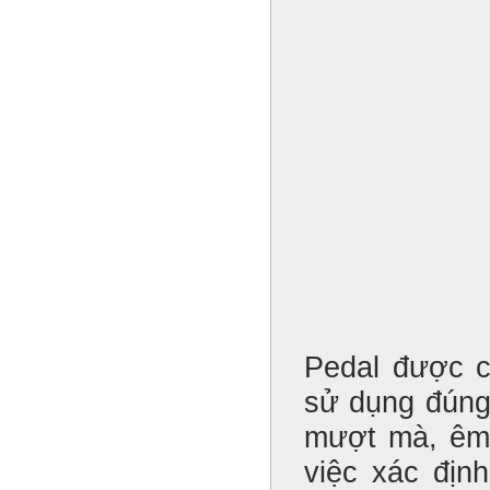
Pedal được c
sử dụng đúng
mượt mà, êm 
việc xác địn