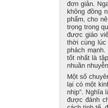
đơn giản. Ng
không đồng nh
phẩm, cho nên
trọng trong q
được giáo vi
thời cùng lúc
phách mạnh. 
tốt nhất là t
nhuần nhuyễn 
Một số chuyên
lại có một ki
nhịp”. Nghĩa
được đánh ch
cách tinh tế, 