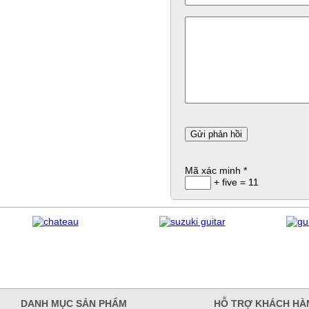
Mã xác minh
*
+ five = 11
DANH MỤC SẢN PHẨM
HỖ TRỢ KHÁCH HÀ