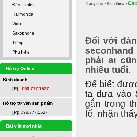
Các
Trang chủ
>
Kiến thức
>
Đàn Ukulele
Harmonica
Violin
Saxophone
Đối với đàn
Trống
seconhan
Phụ kiện
phải ai cũ
nhiêu tuổi.
Hỗ trợ Online
Kinh doanh
Để biết đượ
[P] :
098.777.1527
ta dựa vào 
gắn trong t
Hỗ trợ tư vấn sản phẩm
tế, nhận thấ
[P]:
098.777.1527
Bài viết mới nhất