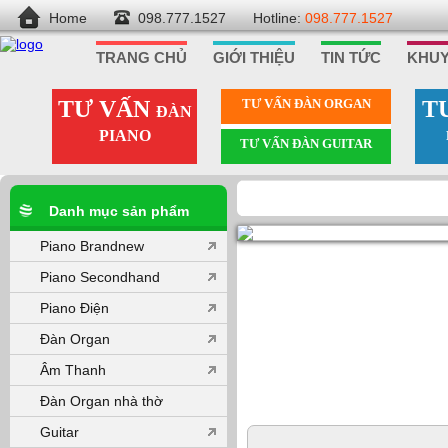
Home
098.777.1527
Hotline:
098.777.1527
TRANG CHỦ
GIỚI THIỆU
TIN TỨC
KHUY
TƯ VẤN
TƯ VẤN ÐÀN ORGAN
T
ĐÀN
PIANO
TƯ VẤN ÐÀN GUITAR
Danh mục sản phẩm
Piano Brandnew
Piano Secondhand
Piano Điện
Đàn Organ
Âm Thanh
Đàn Organ nhà thờ
Guitar