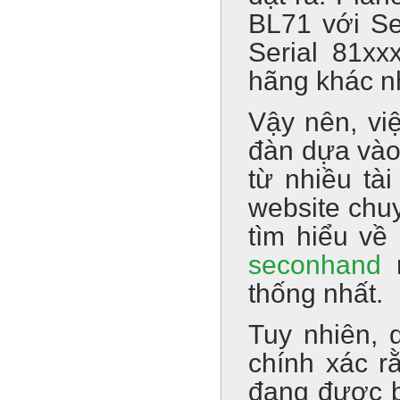
BL71 với Se
Serial 81xx
hãng khác n
Vậy nên, vi
đàn dựa vào 
từ nhiều tài
website chu
tìm hiểu v
seconhand
n
thống nhất.
Tuy nhiên, 
chính xác r
đang được bá