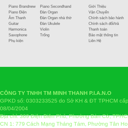
Piano Brandnew
Piano Secondhand
Giới Thiệu
Piano Điện
Đàn Organ
Vận Chuyển
Âm Thanh
Đàn Organ nhà thờ
Chính sách bảo hành
Guitar
Đàn Ukulele
Chính sách đổi/trả
Harmonica
Violin
Thanh toán
Saxophone
Trống
Bảo mật thông tin
Phụ kiện
Liên Hệ
CÔNG TY TNHH TM MINH THANH P.I.A.N.O
GPKD số: 0303233525 do Sở KH & ĐT TPHCM cấp 
08/04/2004
Địa chỉ: 369 Điện Biên Phủ, Phường Bàn Cờ, TPH
CN 1: 779 Cách Mạng Tháng Tám, Phường Tân H