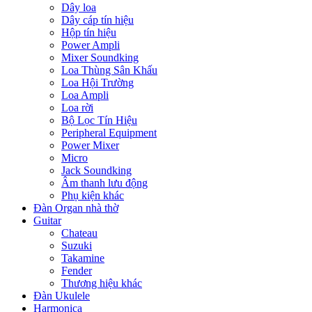
Dây loa
Dây cáp tín hiệu
Hộp tín hiệu
Power Ampli
Mixer Soundking
Loa Thùng Sân Khấu
Loa Hội Trường
Loa Ampli
Loa rời
Bộ Lọc Tín Hiệu
Peripheral Equipment
Power Mixer
Micro
Jack Soundking
Âm thanh lưu động
Phụ kiện khác
Đàn Organ nhà thờ
Guitar
Chateau
Suzuki
Takamine
Fender
Thương hiệu khác
Đàn Ukulele
Harmonica