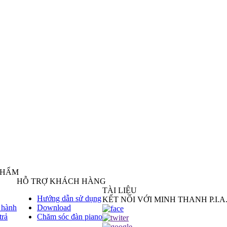
PHẨM
HỖ TRỢ KHÁCH HÀNG
TÀI LIỆU
Hướng dẫn sử dụng
KẾT NỐI VỚI MINH THANH P.I.A
 hành
Download
trả
Chăm sóc đàn piano