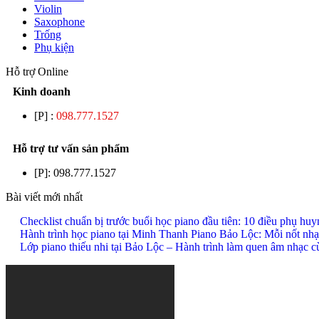
Violin
Saxophone
Trống
Phụ kiện
Hỗ trợ Online
Kinh doanh
[P] :
098.777.1527
Hỗ trợ tư vấn sản phẩm
[P]:
098.777.1527
Bài viết mới nhất
Checklist chuẩn bị trước buổi học piano đầu tiên: 10 điều phụ hu
Hành trình học piano tại Minh Thanh Piano Bảo Lộc: Mỗi nốt nhạ
Lớp piano thiếu nhi tại Bảo Lộc – Hành trình làm quen âm nhạc