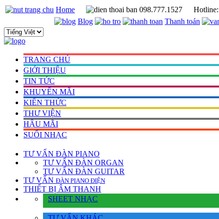
Home
098.777.1527
Hotline
Blog
Thanh toán
TRANG CHỦ
GIỚI THIỆU
TIN TỨC
KHUYẾN MÃI
KIẾN THỨC
THƯ VIỆN
HẬU MÃI
SUỐI NHẠC
TƯ VẤN
ĐÀN PIANO
TƯ VẤN ÐÀN ORGAN
TƯ VẤN ÐÀN GUITAR
TƯ VẤN
ÐÀN PIANO ÐIỆN
THIẾT BỊ ÂM THANH
SHEET NHẠC
TƯ VẤN KHÁC