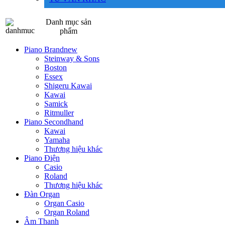
Danh mục sản
phẩm
Piano Brandnew
Steinway & Sons
Boston
Essex
Shigeru Kawai
Kawai
Samick
Ritmuller
Piano Secondhand
Kawai
Yamaha
Thương hiệu khác
Piano Điện
Casio
Roland
Thương hiệu khác
Đàn Organ
Organ Casio
Organ Roland
Âm Thanh