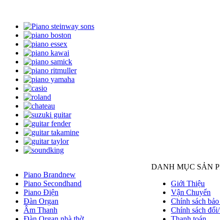
DANH MỤC SẢN 
Piano Brandnew
Piano Secondhand
Giới Thiệu
Piano Điện
Vận Chuyển
Đàn Organ
Chính sách bảo
Âm Thanh
Chính sách đổi/
Đàn Organ nhà thờ
Thanh toán